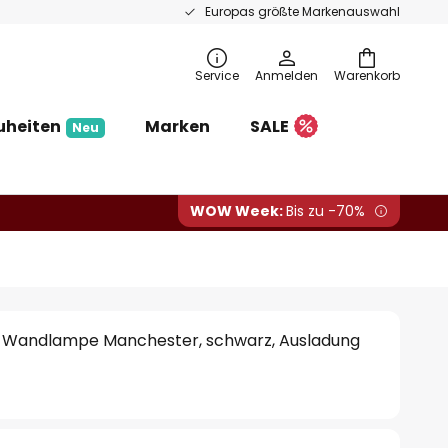
Europas größte Markenauswahl
Service
Anmelden
Warenkorb
uheiten
Marken
SALE
Neu
WOW Week:
Bis zu -70%
 Wandlampe Manchester, schwarz, Ausladung