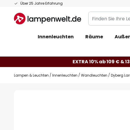
Zum
Über 25 Jahre Erfahrung
Inhalt
Finden
springen
Sie
Ihre
Innenleuchten
Räume
Außen
Leuchte...
EXTRA 10% ab 109 € & 13
Lampen & Leuchten
Innenleuchten
Wandleuchten
Dyberg La
Zum
Ende
der
Bildgalerie
springen