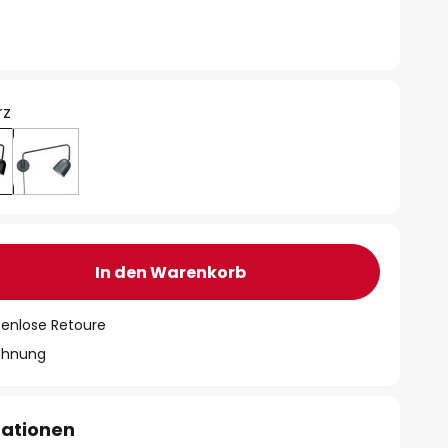
rz
In den Warenkorb
tenlose Retoure
chnung
mationen