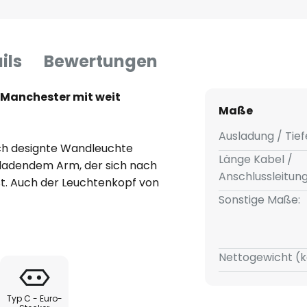
ils
Bewertungen
Manchester mit weit
Maße
Ausladung / Tief
sch designte Wandleuchte
Länge Kabel /
sladendem Arm, der sich nach
Anschlussleitun
st. Auch der Leuchtenkopf von
und dieser Flexibilität kann das
Sonstige Maße:
erden, genau dorthin, wo gerade
ie Wandleuchte Manchester über
Nettogewicht (k
uten Schalter.
Typ C - Euro-