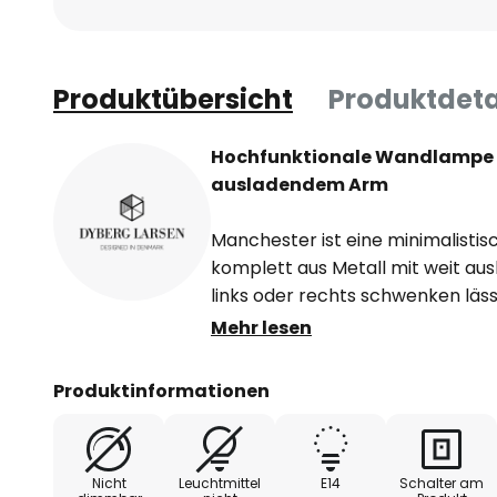
Produktübersicht
Produktdeta
Hochfunktionale Wandlampe 
ausladendem Arm
Manchester ist eine minimalisti
komplett aus Metall mit weit au
links oder rechts schwenken läs
Manchester ist verstellbar. Aufgr
Mehr lesen
Licht individuell ausgerichtet w
Helligkeit benötigt wird.
Produktinformationen
Ein- bzw. ausgeschaltet wird d
den an der Wandhalterung verba
Nicht
Leuchtmittel
E14
Schalter am