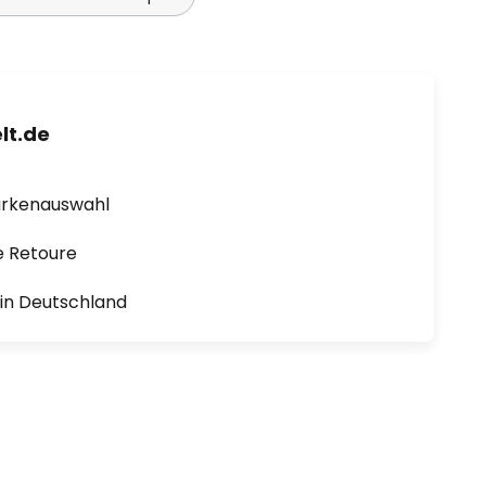
lt.de
arkenauswahl
e Retoure
1 in Deutschland