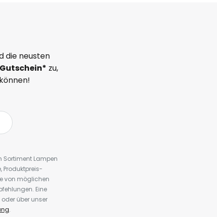
d die neusten
Gutschein*
zu,
 können!
em Sortiment Lampen
 Produktpreis-
te von möglichen
fehlungen. Eine
 oder über unser
ung
.