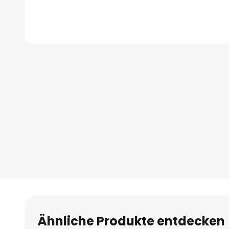
Zum
Anfang
der
Bildgalerie
springen
Ähnliche Produkte entdecken