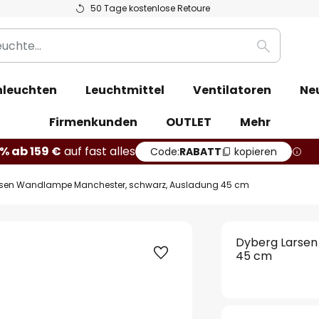
50 Tage kostenlose Retoure
Suche
leuchten
Leuchtmittel
Ventilatoren
Ne
Firmenkunden
OUTLET
Mehr
% ab 159 €
auf fast alles
Code:
RABATT
kopieren
rsen Wandlampe Manchester, schwarz, Ausladung 45 cm
Dyberg Larsen
45 cm