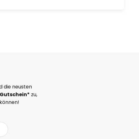
d die neusten
Gutschein*
zu,
 können!