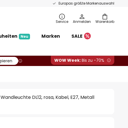
Europas größte Markenauswahl
Service
Anmelden
Warenkorb
uheiten
Marken
SALE
Neu
WOW Week:
Bis zu -70%
pieren
Wandleuchte DL12, rosa, Kabel, E27, Metall