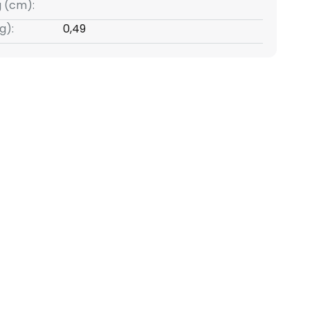
g (cm):
g):
0,49