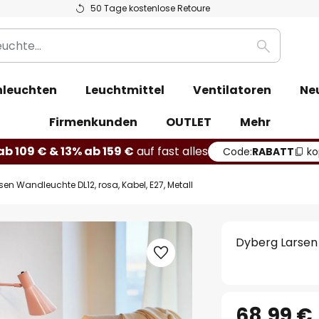
50 Tage kostenlose Retoure
Suche
leuchten
Leuchtmittel
Ventilatoren
Ne
Firmenkunden
OUTLET
Mehr
b 109 € & 13% ab 159 €
auf fast alles
Code:
RABATT
ko
sen Wandleuchte DL12, rosa, Kabel, E27, Metall
Dyberg Larsen 
68,99 €