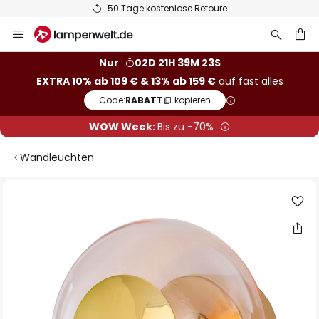
50 Tage kostenlose Retoure
Zum
Inhalt
springen
he
Nur
02D 21H 39M 22S
EXTRA 10% ab 109 € & 13% ab 159 €
auf fast alles
Code:
RABATT
kopieren
WOW Week:
Bis zu -70%
Wandleuchten
Zum
Ende
der
Bildgalerie
springen