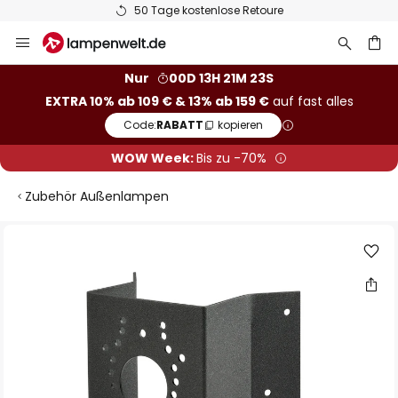
50 Tage kostenlose Retoure
Zum
Inhalt
springen
he
Nur
00D 13H 21M 23S
EXTRA 10% ab 109 € & 13% ab 159 €
auf fast alles
Code:
RABATT
kopieren
WOW Week:
Bis zu -70%
Zubehör Außenlampen
Zum
Ende
der
Bildgalerie
springen