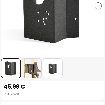
Zum
45,99 €
Anfang
der
inkl. MwSt.
Bildgalerie