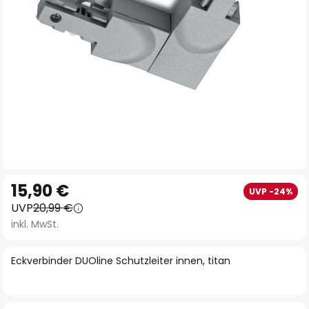
Zum
15,90 €
UVP -24%
Anfang
UVP
20,99 €
der
inkl. MwSt.
Bildgalerie
springen
Eckverbinder DUOline Schutzleiter innen, titan