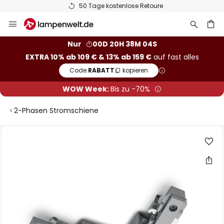
50 Tage kostenlose Retoure
Zum
Inhalt
springen
he
Nur
00D 20H 38M 04S
EXTRA 10% ab 109 € & 13% ab 159 €
auf fast alles
Code:
RABATT
kopieren
WOW Week:
Bis zu -70%
2-Phasen Stromschiene
Zum
Ende
der
Bildgalerie
springen