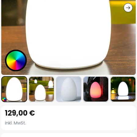
Zum
129,00 €
Anfang
der
inkl. MwSt.
Bildgalerie