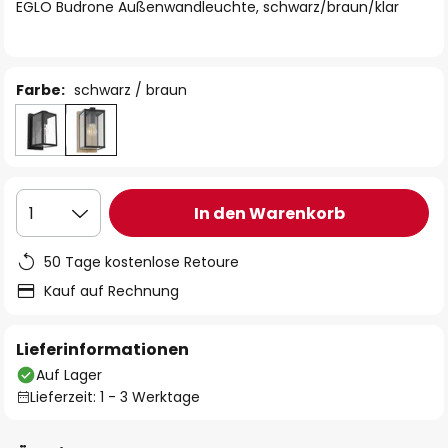
springen
EGLO Budrone Außenwandleuchte, schwarz/braun/klar
Farbe:
schwarz / braun
In den Warenkorb
1
50 Tage kostenlose Retoure
Kauf auf Rechnung
Lieferinformationen
Auf Lager
Lieferzeit: 1 - 3 Werktage