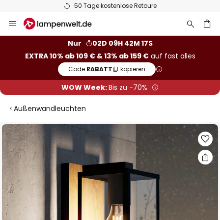
50 Tage kostenlose Retoure
Zum
Inhalt
springen
he
Nur
02D 09H 42M 16S
EXTRA 10% ab 109 € & 13% ab 159 €
auf fast alles
Code:
RABATT
kopieren
WOW Week:
Bis zu -70%
Außenwandleuchten
Zum
Ende
der
Bildgalerie
springen