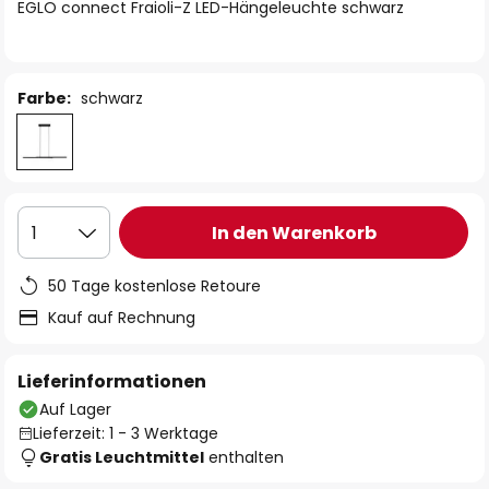
springen
EGLO connect Fraioli-Z LED-Hängeleuchte schwarz
Farbe:
schwarz
In den Warenkorb
1
50 Tage kostenlose Retoure
Kauf auf Rechnung
Lieferinformationen
Auf Lager
Lieferzeit: 1 - 3 Werktage
Gratis Leuchtmittel
enthalten