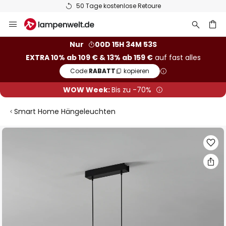
50 Tage kostenlose Retoure
Zum
Inhalt
springen
he
Nur
00D 15H 34M 52S
EXTRA 10% ab 109 € & 13% ab 159 €
auf fast alles
Code:
RABATT
kopieren
WOW Week:
Bis zu -70%
Smart Home Hängeleuchten
Zum
Ende
der
Bildgalerie
springen