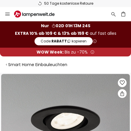
50 Tage kostenlose Retoure
Zum
Inhalt
springen
he
Nur
02D 01H 13M 24S
EXTRA 10% ab 109 € & 13% ab 159 €
auf fast alles
Code:
RABATT
kopieren
WOW Week:
Bis zu -70%
Smart Home Einbauleuchten
Zum
Ende
der
Bildgalerie
springen