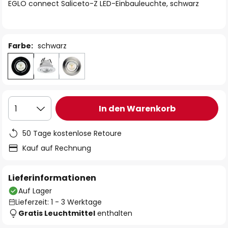
springen
EGLO connect Saliceto-Z LED-Einbauleuchte, schwarz
Farbe:
schwarz
In den Warenkorb
1
50 Tage kostenlose Retoure
Kauf auf Rechnung
Lieferinformationen
Auf Lager
Lieferzeit: 1 - 3 Werktage
Gratis Leuchtmittel
enthalten