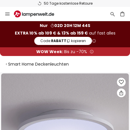
50 Tage kostenlose Retoure
Zum
Inhalt
springen
he
Nur
02D 20H 12M 43S
EXTRA 10% ab 109 € & 13% ab 159 €
auf fast alles
Code:
RABATT
kopieren
WOW Week:
Bis zu -70%
Smart Home Deckenleuchten
Zum
Ende
der
Bildgalerie
springen