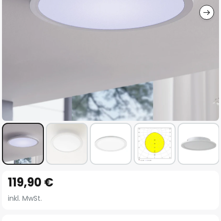
Zum
119,90 €
Anfang
der
inkl. MwSt.
Bildgalerie