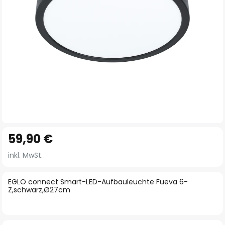
Zum
59,90 €
Anfang
der
inkl. MwSt.
Bildgalerie
springen
EGLO connect Smart-LED-Aufbauleuchte Fueva 6-
Z,schwarz,Ø27cm