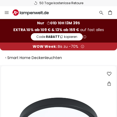
50 Tage kostenlose Retoure
Zum
Inhalt
springen
he
Nur
01D 10H 13M 38S
EXTRA 10% ab 109 € & 13% ab 159 €
auf fast alles
Code:
RABATT
kopieren
WOW Week:
Bis zu -70%
Smart Home Deckenleuchten
Zum
Ende
der
Bildgalerie
springen