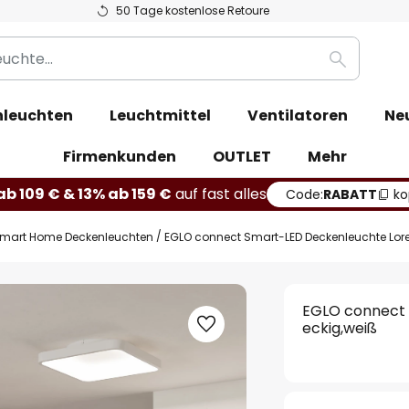
50 Tage kostenlose Retoure
Suche
leuchten
Leuchtmittel
Ventilatoren
Ne
Firmenkunden
OUTLET
Mehr
b 109 € & 13% ab 159 €
auf fast alles
Code:
RABATT
ko
mart Home Deckenleuchten
EGLO connect Smart-LED Deckenleuchte Loret
EGLO connect 
eckig,weiß