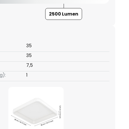
2500 Lumen
35
35
7,5
g):
1