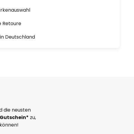
arkenauswahl
e Retoure
1 in Deutschland
d die neusten
Gutschein*
zu,
 können!