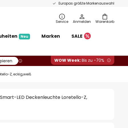
Europas größte Markenauswahl
Service
Anmelden
Warenkorb
uheiten
Marken
SALE
Neu
WOW Week:
Bis zu -70%
pieren
ello-Z, eckig,weiß
Smart-LED Deckenleuchte Loretello-Z,