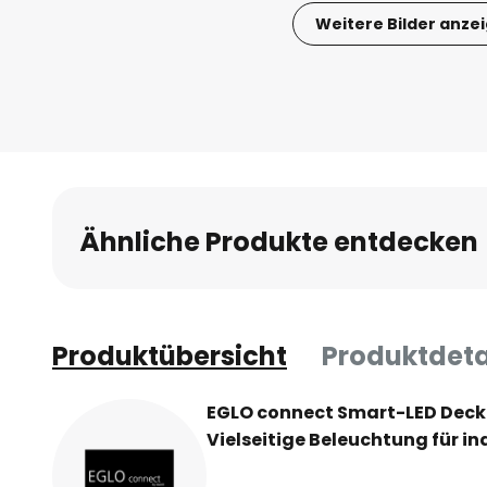
Weitere Bilder anze
Zum
Anfang
der
Bildgalerie
springen
Ähnliche Produkte entdecken
Produktübersicht
Produktdeta
EGLO connect Smart-LED Decke
Vielseitige Beleuchtung für i