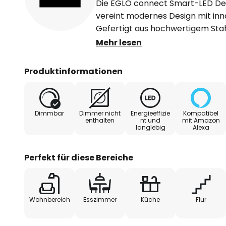
Die EGLO connect Smart-LED De
vereint modernes Design mit inno
Gefertigt aus hochwertigem Stahl
eckige Leuchte eine stilvolle Er
Mehr lesen
Wohnbereiche wie Wohnzimmer, E
integrierte LED-Lichtquelle sorg
Produktinformationen
ermöglicht eine flexible Anpassu
Helligkeit. Mit der CCT-Funktion
Lichtfarbe von warmweiß bis tage
Dimmbar
Dimmer nicht
Energieeffizie
Kompatibel
variiert werden, um die gewünsc
enthalten
nt und
mit Amazon
langlebig
Alexa
Die Smart-LED-Deckenleuchte Lo
separat erhältlichen Fernbedi
Perfekt für diese Bereiche
Control App gesteuert werden. D
Leuchte in bestehende Smart H
Google Home) integriert werden. 
Wohnbereich
Esszimmer
Küche
Flur
diesem Fall teilweise ein Zigbee
wird.