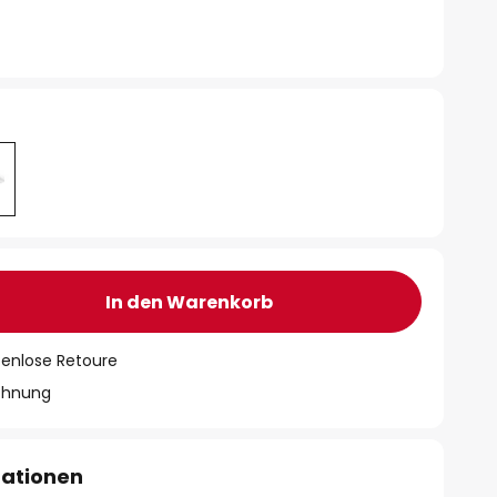
In den Warenkorb
tenlose Retoure
chnung
mationen