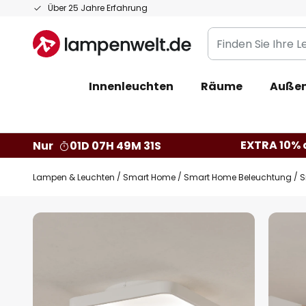
Zum
Über 25 Jahre Erfahrung
Inhalt
Finden
springen
Sie
Ihre
Innenleuchten
Räume
Außen
Leuchte...
EXTRA 10% a
Nur
01D 07H 49M 30S
Lampen & Leuchten
Smart Home
Smart Home Beleuchtung
S
Zum
Ende
der
Bildgalerie
springen