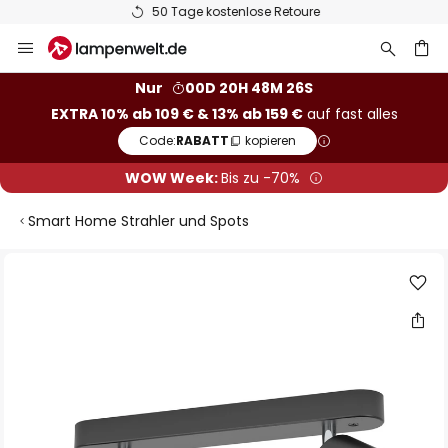
50 Tage kostenlose Retoure
Zum
Inhalt
springen
he
Nur
00D 20H 48M 26S
EXTRA 10% ab 109 € & 13% ab 159 €
auf fast alles
Code:
RABATT
kopieren
WOW Week:
Bis zu -70%
Smart Home Strahler und Spots
Zum
Ende
der
Bildgalerie
springen