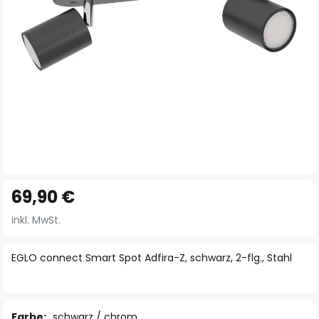
Zum
69,90 €
Anfang
der
inkl. MwSt.
Bildgalerie
springen
EGLO connect Smart Spot Adfira-Z, schwarz, 2-flg., Stahl
Farbe:
schwarz / chrom