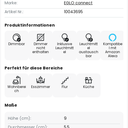
Marke:
EGLO connect
Artikel Nr.:
10043695
Produktinformationen
Dimmbar
Dimmer
Inklusive
Leuchtmitt
Kompatibe
nicht
Leuchtmitt
el
l mit
enthalten
el
austausch
Amazon
bar
Alexa
Perfekt für diese Bereiche
Wohnberei
Esszimmer
Flur
Küche
ch
Maße
Höhe (cm):
9
Durchmesser (cm):
5,5