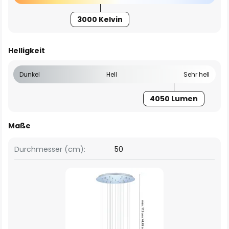
3000 Kelvin
Helligkeit
Dunkel
Hell
Sehr hell
4050 Lumen
Maße
Durchmesser (cm):
50