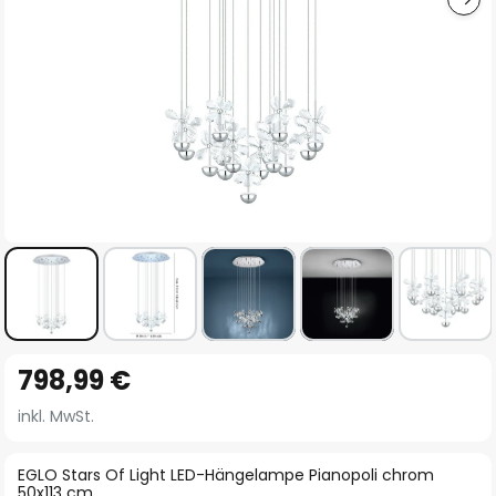
Zum
798,99 €
Anfang
der
inkl. MwSt.
Bildgalerie
springen
EGLO Stars Of Light LED-Hängelampe Pianopoli chrom
50x113 cm