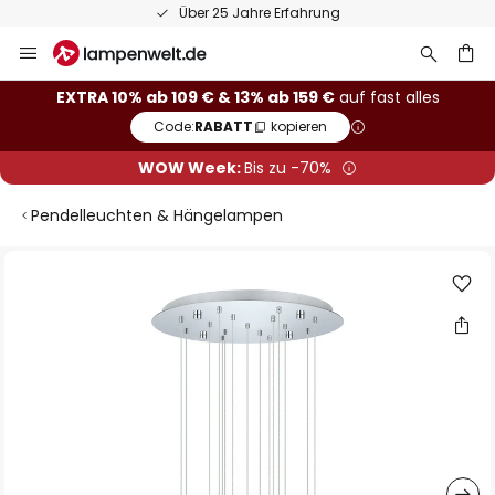
Über 25 Jahre Erfahrung
Zum
Inhalt
springen
he
EXTRA 10% ab 109 € & 13% ab 159 €
auf fast alles
Code:
RABATT
kopieren
WOW Week:
Bis zu -70%
Pendelleuchten & Hängelampen
Zum
Ende
der
Bildgalerie
springen