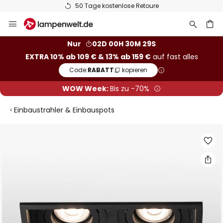
50 Tage kostenlose Retoure
Zum
Inhalt
springen
he
Nur
02D 00H 30M 28S
EXTRA 10% ab 109 € & 13% ab 159 €
auf fast alles
Code:
RABATT
kopieren
WOW Week:
Bis zu -70%
Einbaustrahler & Einbauspots
Zum
Ende
der
Bildgalerie
springen