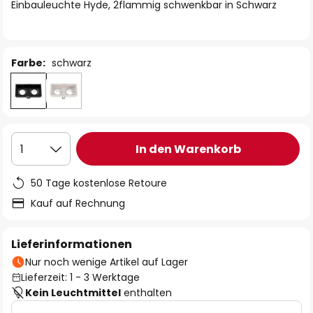
springen
Einbauleuchte Hyde, 2flammig schwenkbar in Schwarz
Farbe:
schwarz
In den Warenkorb
1
50 Tage kostenlose Retoure
Kauf auf Rechnung
Lieferinformationen
Nur noch wenige Artikel auf Lager
Lieferzeit: 1 - 3 Werktage
Kein Leuchtmittel
enthalten