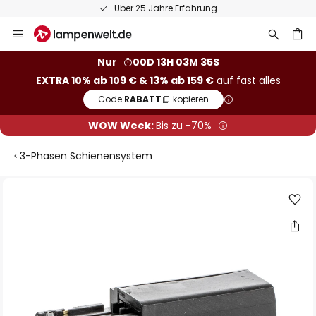
Über 25 Jahre Erfahrung
Zum
Inhalt
springen
he
Nur
00D 13H 03M 34S
EXTRA 10% ab 109 € & 13% ab 159 €
auf fast alles
Code:
RABATT
kopieren
WOW Week:
Bis zu -70%
3-Phasen Schienensystem
Zum
Ende
der
Bildgalerie
springen