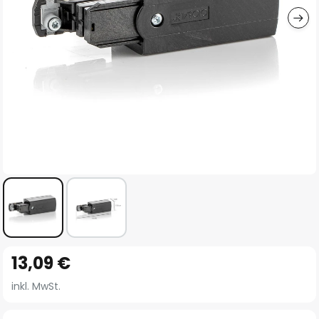
Zum
13,09 €
Anfang
der
inkl. MwSt.
Bildgalerie