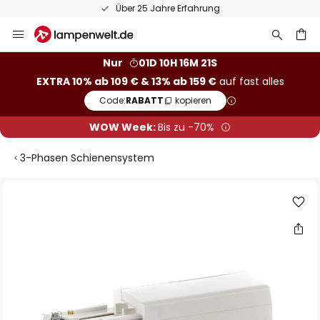
Über 25 Jahre Erfahrung
Zum
Inhalt
springen
he
Nur
01D 10H 16M 21S
EXTRA 10% ab 109 € & 13% ab 159 €
auf fast alles
Code:
RABATT
kopieren
WOW Week:
Bis zu -70%
3-Phasen Schienensystem
Zum
Ende
der
Bildgalerie
springen