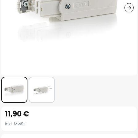
Zum
11,90 €
Anfang
der
inkl. MwSt.
Bildgalerie