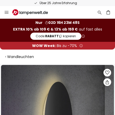
50 Tage kostenlose Retoure
Zum
Inhalt
springen
he
Nur
02D 16H 23M 48S
EXTRA 10% ab 109 € & 13% ab 159 €
auf fast alles
Code:
RABATT
kopieren
WOW Week:
Bis zu -70%
Wandleuchten
Zum
Ende
der
Bildgalerie
springen