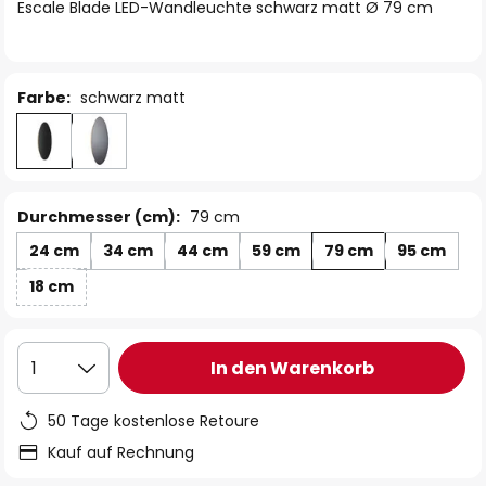
springen
Escale Blade LED-Wandleuchte schwarz matt Ø 79 cm
Farbe:
schwarz matt
Durchmesser (cm):
79 cm
24 cm
34 cm
44 cm
59 cm
79 cm
95 cm
18 cm
In den Warenkorb
1
50 Tage kostenlose Retoure
Kauf auf Rechnung