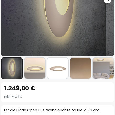
Zum
1.249,00 €
Anfang
der
inkl. MwSt.
Bildgalerie
springen
Escale Blade Open LED-Wandleuchte taupe Ø 79 cm