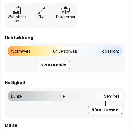
Wohnberei
Flur
Esszimmer
ch
Lichtwirkung
Warmweiß
Universalweiß
Tageslicht
2700 Kelvin
Helligkeit
Dunkel
Hell
Sehr hell
9900 Lumen
Maße