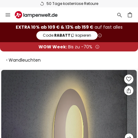
50 Tage kostenlose Retoure
Zum
Inhalt
springen
he
EXTRA 10% ab 109 € & 13% ab 159 €
auf fast alles
Code:
RABATT
kopieren
WOW Week:
Bis zu -70%
Wandleuchten
Zum
Ende
der
Bildgalerie
springen