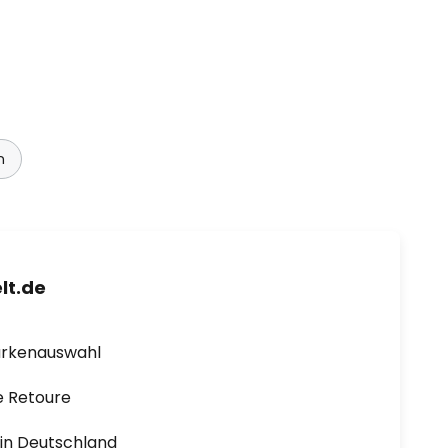
n
lt.de
arkenauswahl
e Retoure
1 in Deutschland