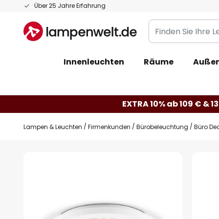
Zum
Über 25 Jahre Erfahrung
Inhalt
Finden
springen
Sie
Ihre
Innenleuchten
Räume
Außen
Leuchte...
EXTRA 10% ab 109 € & 13
Lampen & Leuchten
Firmenkunden
Bürobeleuchtung
Büro De
Zum
Ende
der
Bildgalerie
springen