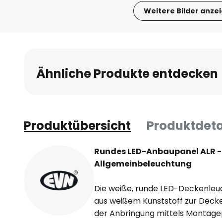
Weitere Bilder anze
Zum
Anfang
der
Bildgalerie
Ähnliche Produkte entdecken
springen
Produktübersicht
Produktdeta
Rundes LED-Anbaupanel ALR 
Allgemeinbeleuchtung
Die weiße, runde LED-Deckenleu
aus weißem Kunststoff zur Dec
der Anbringung mittels Montage