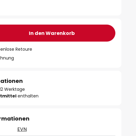
In den Warenkorb
tenlose Retoure
chnung
mationen
- 12 Werktage
tmittel
enthalten
ormationen
EVN