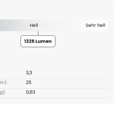
Hell
Sehr hell
1325 Lumen
3,3
m):
25
g):
0,63