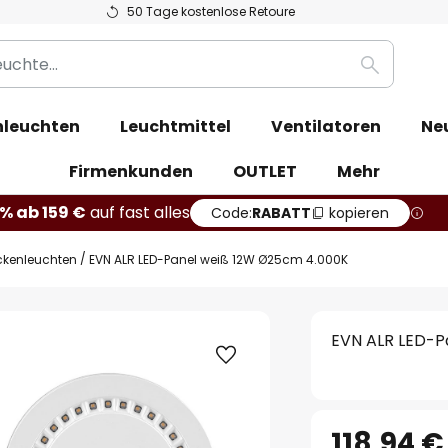
50 Tage kostenlose Retoure
Suche
leuchten
Leuchtmittel
Ventilatoren
Ne
Firmenkunden
OUTLET
Mehr
% ab 159 €
auf fast alles
Code:
RABATT
kopieren
ckenleuchten
EVN ALR LED-Panel weiß 12W Ø25cm 4.000K
EVN ALR LED-P
118,94 €