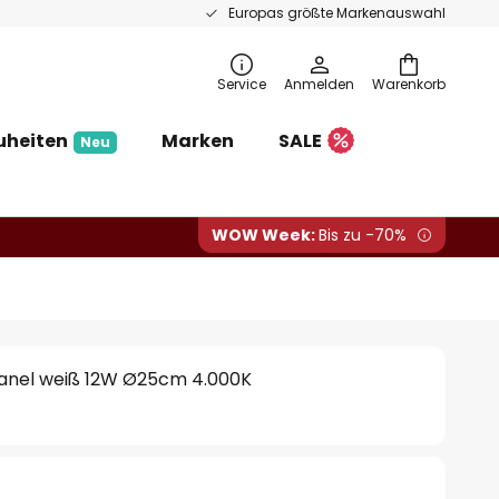
Europas größte Markenauswahl
Service
Anmelden
Warenkorb
uheiten
Marken
SALE
Neu
WOW Week:
Bis zu -70%
anel weiß 12W Ø25cm 4.000K