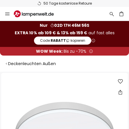
50 Tage kostenlose Retoure
Zum
Inhalt
springen
he
Nur
02D 17H 46M 56S
EXTRA 10% ab 109 € & 13% ab 159 €
auf fast alles
Code:
RABATT
kopieren
WOW Week:
Bis zu -70%
Deckenleuchten Außen
Zum
Ende
der
Bildgalerie
springen