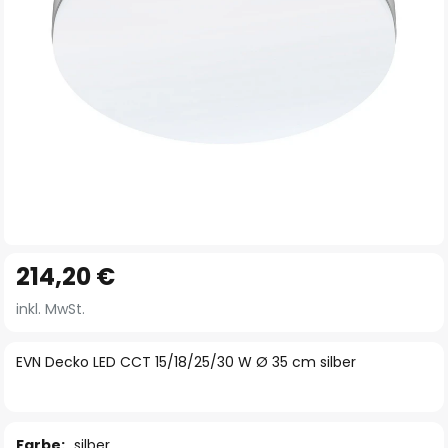
Zum
214,20 €
Anfang
der
inkl. MwSt.
Bildgalerie
springen
EVN Decko LED CCT 15/18/25/30 W Ø 35 cm silber
Farbe:
silber