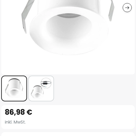
Zum
86,98 €
Anfang
der
inkl. MwSt.
Bildgalerie