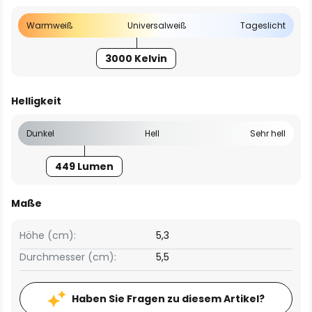
Warmweiß
Universalweiß
Tageslicht
3000 Kelvin
Helligkeit
Dunkel
Hell
Sehr hell
449 Lumen
Maße
Höhe (cm):
5,3
Durchmesser (cm):
5,5
Haben Sie Fragen zu diesem Artikel?