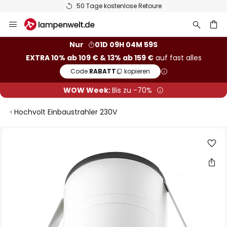
50 Tage kostenlose Retoure
Zum
Inhalt
springen
he
Nur
01D 09H 04M 58S
EXTRA 10% ab 109 € & 13% ab 159 €
auf fast alles
Code:
RABATT
kopieren
WOW Week:
Bis zu -70%
Hochvolt Einbaustrahler 230V
Zum
Ende
der
Bildgalerie
springen