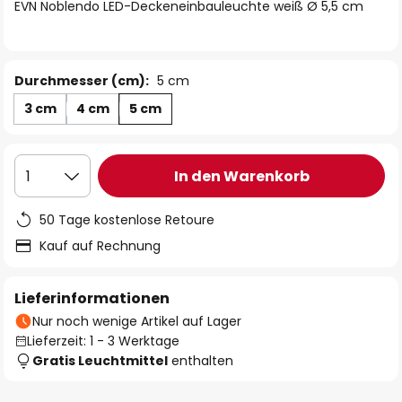
springen
EVN Noblendo LED-Deckeneinbauleuchte weiß Ø 5,5 cm
Durchmesser (cm):
5 cm
3 cm
4 cm
5 cm
In den Warenkorb
1
50 Tage kostenlose Retoure
Kauf auf Rechnung
Lieferinformationen
Nur noch wenige Artikel auf Lager
Lieferzeit: 1 - 3 Werktage
Gratis Leuchtmittel
enthalten