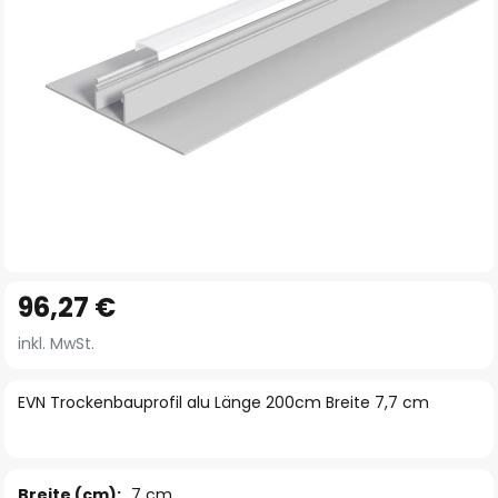
Zum
96,27 €
Anfang
der
inkl. MwSt.
Bildgalerie
springen
EVN Trockenbauprofil alu Länge 200cm Breite 7,7 cm
Breite (cm):
7 cm