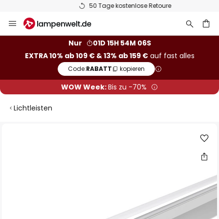
50 Tage kostenlose Retoure
Zum
Inhalt
springen
he
Nur
01D 15H 54M 06S
EXTRA 10% ab 109 € & 13% ab 159 €
auf fast alles
Code:
RABATT
kopieren
WOW Week:
Bis zu -70%
Lichtleisten
Zum
Ende
der
Bildgalerie
springen