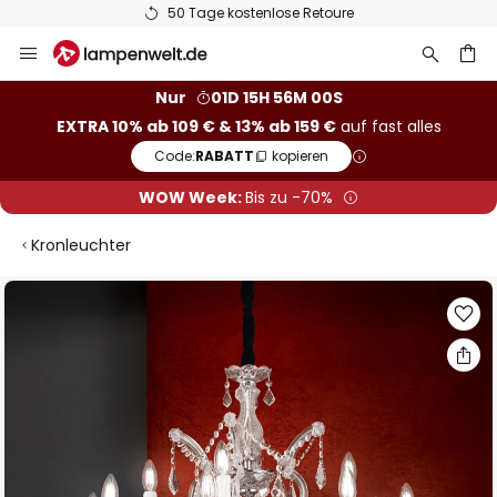
50 Tage kostenlose Retoure
Zum
Inhalt
springen
he
Nur
01D 15H 56M 00S
EXTRA 10% ab 109 € & 13% ab 159 €
auf fast alles
Code:
RABATT
kopieren
WOW Week:
Bis zu -70%
Kronleuchter
Zum
Ende
der
Bildgalerie
springen