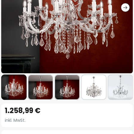
Zum
1.258,99 €
Anfang
der
inkl. MwSt.
Bildgalerie