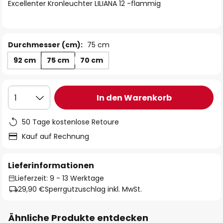
springen
Excellenter Kronleuchter LILIANA 12 -flammig
Durchmesser (cm):
75 cm
92 cm
75 cm
70 cm
In den Warenkorb
1
50 Tage kostenlose Retoure
Kauf auf Rechnung
Lieferinformationen
Lieferzeit: 9 - 13 Werktage
29,90 €
Sperrgutzuschlag inkl. MwSt.
Ähnliche Produkte entdecken