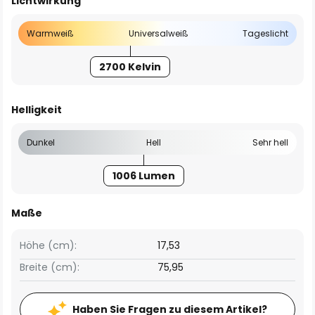
Lichtwirkung
Warmweiß
Universalweiß
Tageslicht
2700 Kelvin
Helligkeit
Dunkel
Hell
Sehr hell
1006 Lumen
Maße
Höhe (cm):
17,53
Breite (cm):
75,95
Haben Sie Fragen zu diesem Artikel?