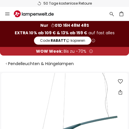
50 Tage kostenlose Retoure
Zum
Inhalt
springen
he
Nur
01D 16H 48M 47S
EXTRA 10% ab 109 € & 13% ab 159 €
auf fast alles
Code:
RABATT
kopieren
WOW Week:
Bis zu -70%
Pendelleuchten & Hängelampen
Zum
Ende
der
Bildgalerie
springen