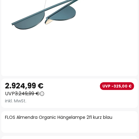
Zum
2.924,99 €
UVP -325,00 €
Anfang
UVP
3.249,99 €
der
inkl. MwSt.
Bildgalerie
springen
FLOS Almendra Organic Hängelampe 2fl kurz blau