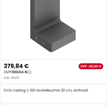
Zum
379,84 €
UVP -20,00 €
Anfang
UVP
399,84 €
der
inkl. MwSt.
Bildgalerie
springen
FLOS Casting C 100 Sockelleuchte 20 cm, anthrazit