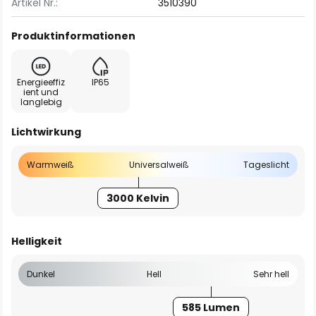
Artikel Nr.:
3510390
Produktinformationen
Energieeffiz
IP65
ient und
langlebig
Lichtwirkung
Warmweiß
Universalweiß
Tageslicht
3000 Kelvin
Helligkeit
Dunkel
Hell
Sehr hell
585 Lumen