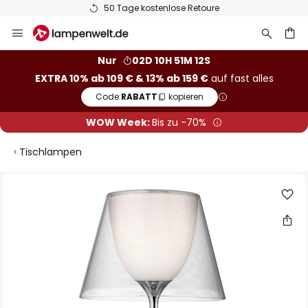
50 Tage kostenlose Retoure
Zum
Inhalt
springen
he
Nur
02D 10H 51M 12S
EXTRA 10% ab 109 € & 13% ab 159 €
auf fast alles
Code:
RABATT
kopieren
WOW Week:
Bis zu -70%
Tischlampen
Zum
Ende
der
Bildgalerie
springen