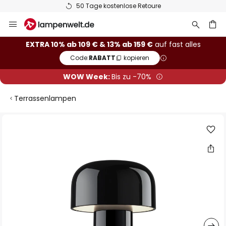
50 Tage kostenlose Retoure
Zum
Inhalt
springen
he
EXTRA 10% ab 109 € & 13% ab 159 €
auf fast alles
Code:
RABATT
kopieren
WOW Week:
Bis zu -70%
Terrassenlampen
Zum
Ende
der
Bildgalerie
springen