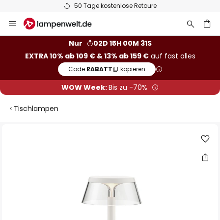
50 Tage kostenlose Retoure
Zum
Inhalt
springen
he
Nur
02D 15H 00M 30S
EXTRA 10% ab 109 € & 13% ab 159 €
auf fast alles
Code:
RABATT
kopieren
WOW Week:
Bis zu -70%
Tischlampen
Zum
Ende
der
Bildgalerie
springen