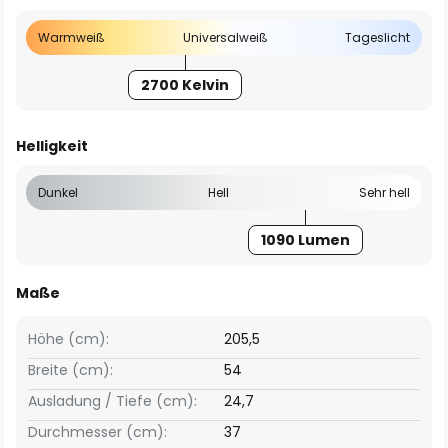
Warmweiß
Universalweiß
Tageslicht
2700 Kelvin
Helligkeit
Dunkel
Hell
Sehr hell
1090 Lumen
Maße
Höhe (cm):
205,5
Breite (cm):
54
Ausladung / Tiefe (cm):
24,7
Durchmesser (cm):
37