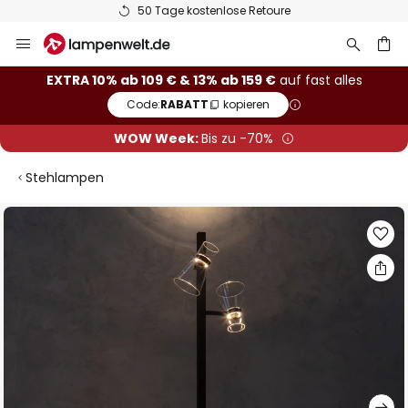
50 Tage kostenlose Retoure
Zum
Inhalt
springen
he
EXTRA 10% ab 109 € & 13% ab 159 €
auf fast alles
Code:
RABATT
kopieren
WOW Week:
Bis zu -70%
Stehlampen
Zum
Ende
der
Bildgalerie
springen