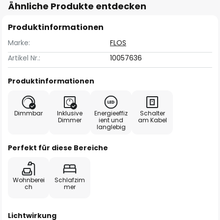
Ähnliche Produkte entdecken
Produktinformationen
Marke:
FLOS
Artikel Nr.:
10057636
Produktinformationen
Dimmbar
Inklusive
Energieeffiz
Schalter
Dimmer
ient und
am Kabel
langlebig
Perfekt für diese Bereiche
Wohnberei
Schlafzim
ch
mer
Lichtwirkung