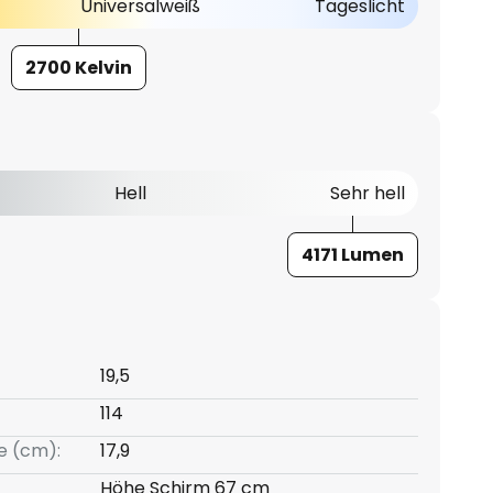
Universalweiß
Tageslicht
2700 Kelvin
Hell
Sehr hell
4171 Lumen
19,5
114
e (cm):
17,9
Höhe Schirm 67 cm