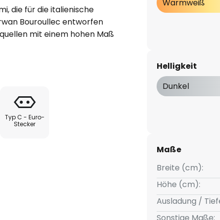
Warmweiß
, die für die italienische
rwan Bouroullec entworfen
tquellen mit einem hohen Maß
nzigartige Erfahrung von Licht
 faszinierende Kontrast wird
Helligkeit
ten, monolithischen Körpers
e einer verdeckten Lichtquelle
Dunkel
Typ C - Euro-
uht auf der Gruppierung von
Stecker
inearen Profilen, die der
abgerundete, Form verleihen,
Maße
n widerspiegelt. Hierbei können
Breite (cm):
oben strahlenden LED-Module
erden. Ein Touch-Dimmer ist
Höhe (cm):
Ausladung / Tief
Sonstige Maße:
tall: Der Fuß dieser