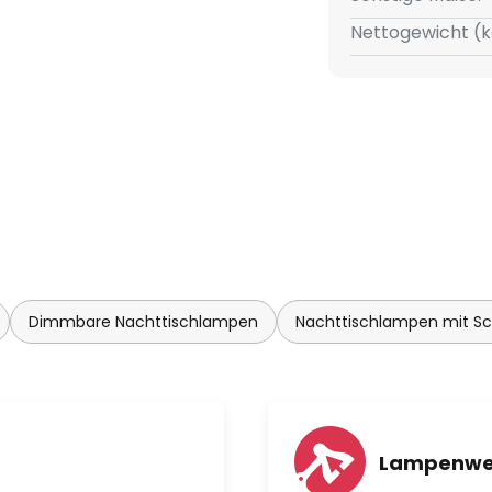
m Stahl gefertigt, während der
Nettogewicht (k
Erhebliche Anstrengungen
erialstärke in der gesamten
 Materialeinsatz zu optimieren.
euchte Emi ein universell
Raum und bietet sich ebenso für
owie Hotellerie an.
rheiten
Dimmbare Nachttischlampen
Nachttischlampen mit Sc
light dank integriertem
icht mit einer angenehmen
Lampenwe
90)