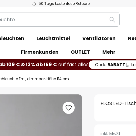
50 Tage kostenlose Retoure
Suche
leuchten
Leuchtmittel
Ventilatoren
Ne
Firmenkunden
OUTLET
Mehr
b 109 € & 13% ab 159 €
auf fast alles
Code:
RABATT
ko
schleuchte Emi, dimmbar, Höhe 114 cm
FLOS LED-Tisc
inkl. MwSt.