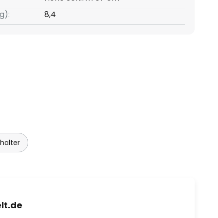
g):
8,4
halter
lt.de