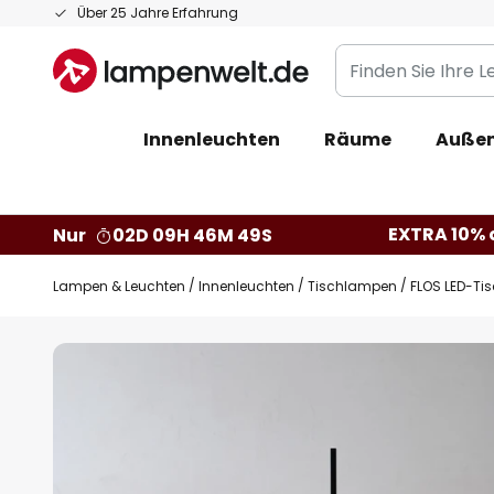
Zum
Über 25 Jahre Erfahrung
Inhalt
Finden
springen
Sie
Ihre
Innenleuchten
Räume
Außen
Leuchte...
EXTRA 10% a
Nur
02D 09H 46M 48S
Lampen & Leuchten
Innenleuchten
Tischlampen
FLOS LED-Ti
Zum
Ende
der
Bildgalerie
springen