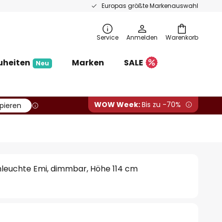
Europas größte Markenauswahl
Service
Anmelden
Warenkorb
uheiten
Marken
SALE
Neu
WOW Week:
Bis zu -70%
pieren
hleuchte Emi, dimmbar, Höhe 114 cm