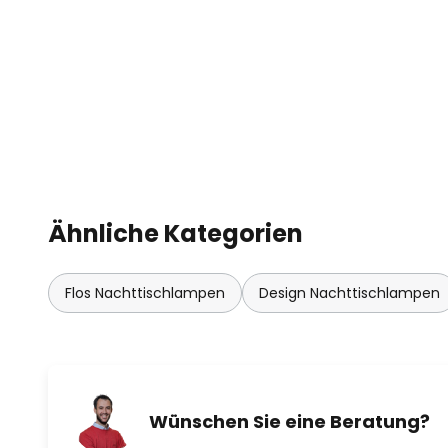
Tischleuchte wird aus gepresste
Korpus aus Aluminium besteht. 
wurden unternommen, um die Mat
Kollektion zu minimieren, um den
So aufgestellt, ist die LED-Tischl
einsetzbares Highlight in jedem 
den Einsatz in der Gastronomie s
Ähnliche Kategorien
Technische Merkmale / Besonde
Flos Nachttischlampen
Design Nachttischlampen
- separat dimmbares Up- & Down
Touch-Dimmer
- kraftvolles sowie indirektes L
Farbtemperatur (2.700 Kelvin)
Wünschen Sie eine Beratung?
- sehr gute Farbwiedergabe (Ra