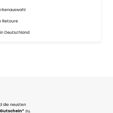
arkenauswahl
e Retoure
1 in Deutschland
d die neusten
Gutschein*
zu,