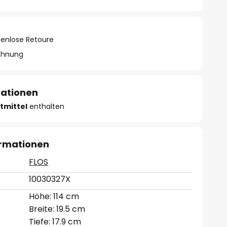
tenlose Retoure
chnung
mationen
tmittel
enthalten
ormationen
FLOS
10030327X
Höhe: 114 cm
Breite: 19.5 cm
Tiefe: 17.9 cm