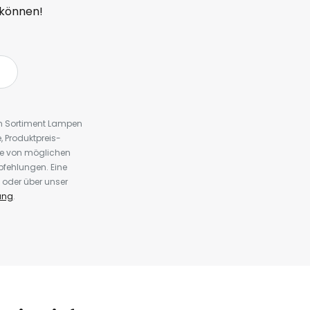
 können!
em Sortiment Lampen
 Produktpreis-
te von möglichen
fehlungen. Eine
 oder über unser
ung
.