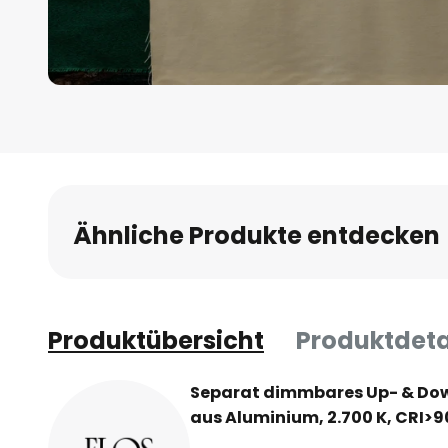
Zum
Anfang
der
Bildgalerie
springen
Ähnliche Produkte entdecken
Produktübersicht
Produktdeta
Separat dimmbares Up- & Down
aus Aluminium, 2.700 K, CRI>9