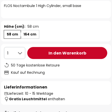
springen
FLOS Noctambule 1 High Cylinder, small base
Höhe (cm):
58 cm
58 cm
164 cm
In den Warenkorb
1
50 Tage kostenlose Retoure
Kauf auf Rechnung
Lieferinformationen
Lieferzeit: 10 - 15 Werktage
Gratis Leuchtmittel
enthalten