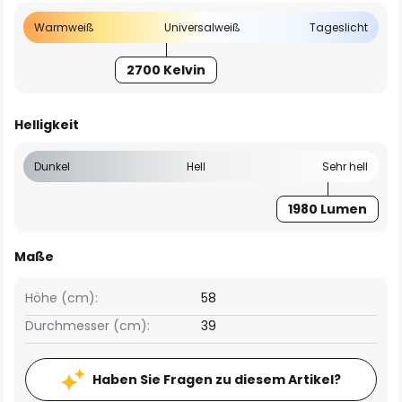
Warmweiß
Universalweiß
Tageslicht
2700 Kelvin
Helligkeit
Dunkel
Hell
Sehr hell
1980 Lumen
Maße
Höhe (cm):
58
Durchmesser (cm):
39
Haben Sie Fragen zu diesem Artikel?