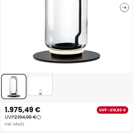
Zum
1.975,49 €
UVP -219,50 €
Anfang
UVP
2.194,99 €
der
inkl. MwSt.
Bildgalerie