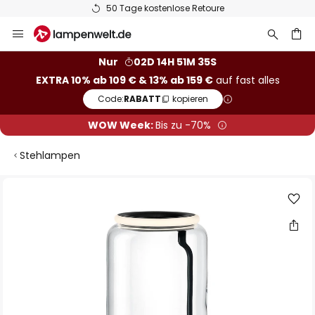
50 Tage kostenlose Retoure
Zum
Inhalt
springen
he
Nur
02D 14H 51M 35S
EXTRA 10% ab 109 € & 13% ab 159 €
auf fast alles
Code:
RABATT
kopieren
WOW Week:
Bis zu -70%
Stehlampen
Zum
Ende
der
Bildgalerie
springen