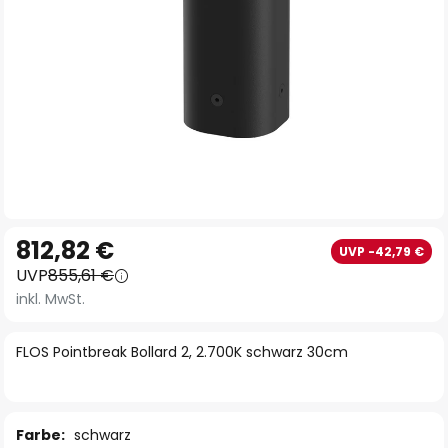
Zum
812,82 €
UVP -42,79 €
Anfang
UVP
855,61 €
der
inkl. MwSt.
Bildgalerie
springen
FLOS Pointbreak Bollard 2, 2.700K schwarz 30cm
Farbe:
schwarz