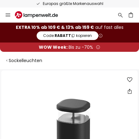
Europas größte Markenauswahl
Zum
Inhalt
springen
he
EXTRA 10% ab 109 € & 13% ab 159 €
auf fast alles
Code:
RABATT
kopieren
WOW Week:
Bis zu -70%
Sockelleuchten
Zum
Ende
der
Bildgalerie
springen