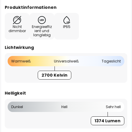
Produktinformationen
Nicht
Energieeffiz
IP65
dimmbar
ient und
langlebig
Lichtwirkung
Warmweiß
Universalweiß
Tageslicht
2700 Kelvin
Helligkeit
Dunkel
Hell
Sehr hell
1374 Lumen