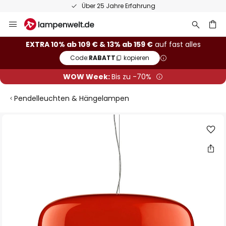
Über 25 Jahre Erfahrung
Zum
Inhalt
springen
he
EXTRA 10% ab 109 € & 13% ab 159 €
auf fast alles
Code:
RABATT
kopieren
WOW Week:
Bis zu -70%
Pendelleuchten & Hängelampen
Zum
Ende
der
Bildgalerie
springen