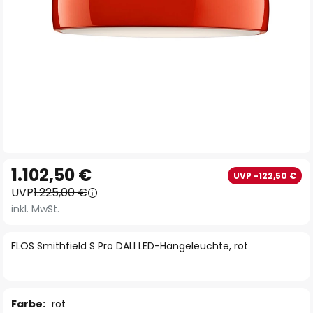
Zum
1.102,50 €
UVP -122,50 €
Anfang
UVP
1.225,00 €
der
inkl. MwSt.
Bildgalerie
springen
FLOS Smithfield S Pro DALI LED-Hängeleuchte, rot
Farbe:
rot