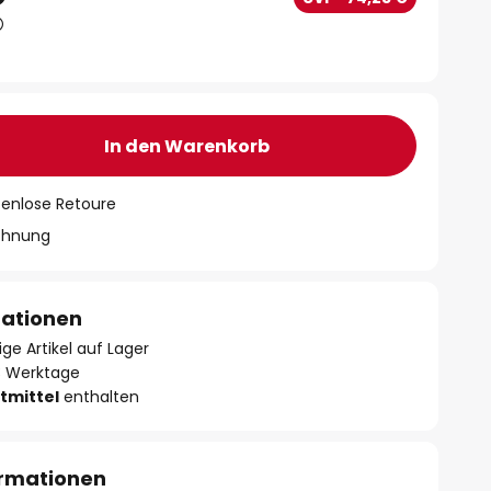
In den Warenkorb
tenlose Retoure
chnung
mationen
ge Artikel auf Lager
- 3 Werktage
tmittel
enthalten
ormationen