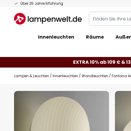
Zum
Über 25 Jahre Erfahrung
Inhalt
Finden
springen
Sie
Ihre
Innenleuchten
Räume
Außen
Leuchte...
EXTRA 10% ab 109 € & 13
Lampen & Leuchten
Innenleuchten
Wandleuchten
Fontana A
Zum
Ende
der
Bildgalerie
springen