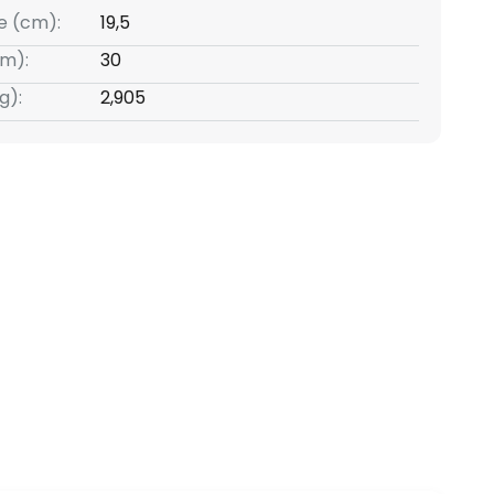
e (cm):
19,5
m):
30
g):
2,905