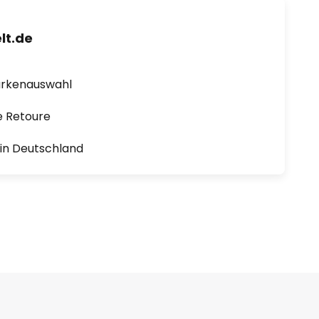
lt.de
arkenauswahl
e Retoure
1 in Deutschland