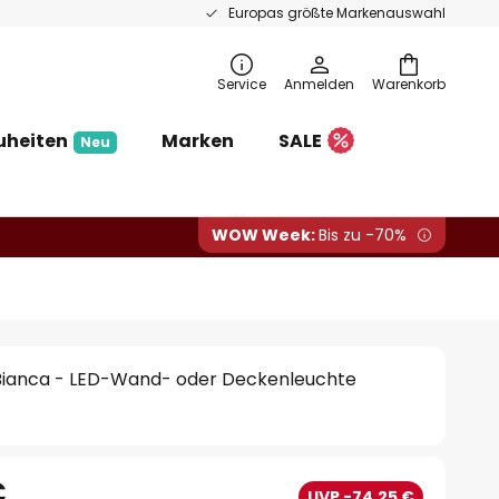
Europas größte Markenauswahl
Service
Anmelden
Warenkorb
uheiten
Marken
SALE
Neu
WOW Week:
Bis zu -70%
Bianca - LED-Wand- oder Deckenleuchte
€
UVP -74,25 €