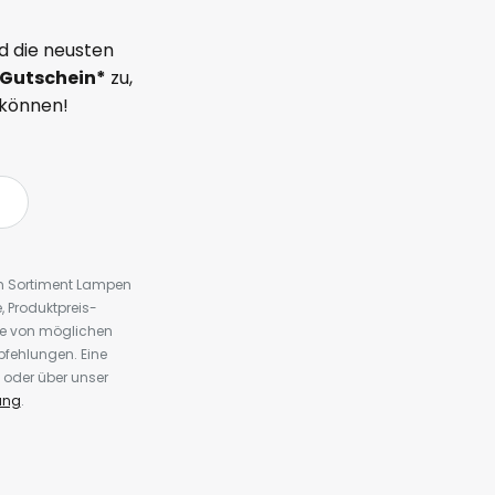
d die neusten
Gutschein*
zu,
 können!
em Sortiment Lampen
 Produktpreis-
te von möglichen
fehlungen. Eine
 oder über unser
ung
.