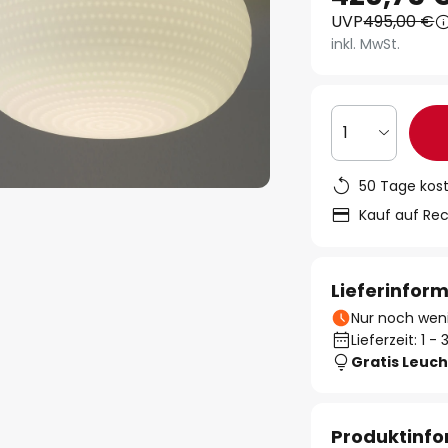
UVP
495,00 €
inkl. MwSt.
1
50 Tage kos
Kauf auf Re
Lieferinfor
Nur noch weni
Lieferzeit: 1 
Gratis Leuch
Produktinf