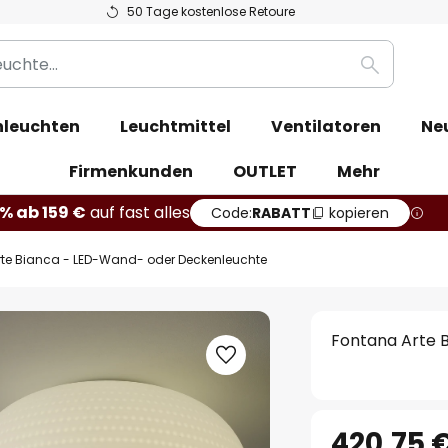
50 Tage kostenlose Retoure
Suche
leuchten
Leuchtmittel
Ventilatoren
Ne
Firmenkunden
OUTLET
Mehr
% ab 159 €
auf fast alles
Code:
RABATT
kopieren
rte Bianca - LED-Wand- oder Deckenleuchte
Fontana Arte 
420,75 