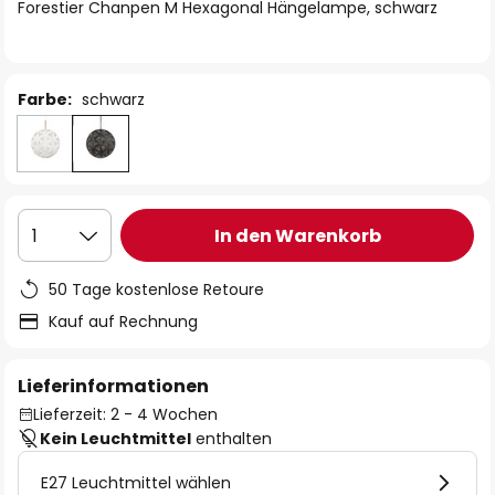
springen
Forestier Chanpen M Hexagonal Hängelampe, schwarz
Farbe:
schwarz
In den Warenkorb
1
50 Tage kostenlose Retoure
Kauf auf Rechnung
Lieferinformationen
Lieferzeit: 2 - 4 Wochen
Kein Leuchtmittel
enthalten
E27 Leuchtmittel wählen