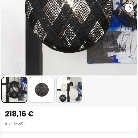
Zum
218,16 €
Anfang
der
inkl. MwSt.
Bildgalerie