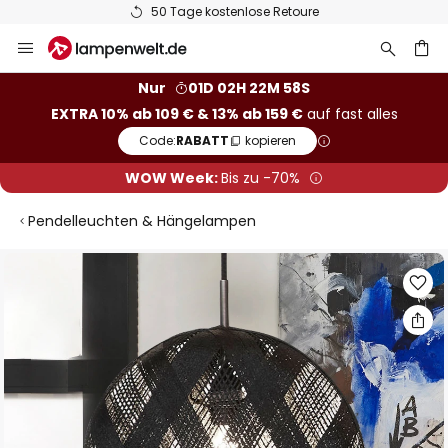
50 Tage kostenlose Retoure
Zum
Inhalt
springen
he
Nur
01D 02H 22M 57S
EXTRA 10% ab 109 € & 13% ab 159 €
auf fast alles
Code:
RABATT
kopieren
WOW Week:
Bis zu -70%
Pendelleuchten & Hängelampen
Zum
Ende
der
Bildgalerie
springen