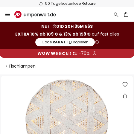
50 Tage kostenlose Retoure
Zum
Inhalt
springen
he
Nur
01D 20H 35M 55S
EXTRA 10% ab 109 € & 13% ab 159 €
auf fast alles
Code:
RABATT
kopieren
WOW Week:
Bis zu -70%
Tischlampen
Zum
Ende
der
Bildgalerie
springen