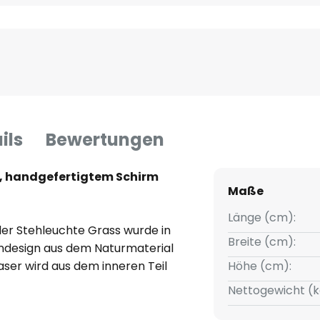
ils
Bewertungen
m, handgefertigtem Schirm
Maße
Länge (cm):
der Stehleuchte Grass wurde in
Breite (cm):
ndesign aus dem Naturmaterial
aser wird aus dem inneren Teil
Höhe (cm):
 zeichnet sich durch eine
Nettogewicht (k
glebigkeit aus, weshalb sie
lung von Schiffstauen verwendet