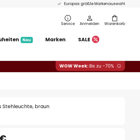
Europas größte Markenauswahl
Service
Anmelden
Warenkorb
uheiten
Marken
SALE
Neu
WOW Week:
Bis zu -70%
s Stehleuchte, braun
 €