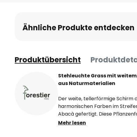
Ähnliche Produkte entdecken
Produktübersicht
Produktdeta
Stehleuchte Grass mit weite
aus Naturmaterialien
Der weite, tellerförmige Schirm 
harmonischen Farben im Streife
Abacà gefertigt. Diese Pflanzenf
des Abacà-Baumes gewonnen und
Mehr lesen
hohe Zugfestigkeit und durch Lan
auch beispielsweise zur Herstel