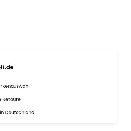
lt.de
arkenauswahl
e Retoure
1 in Deutschland