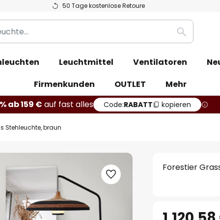
50 Tage kostenlose Retoure
Suche
leuchten
Leuchtmittel
Ventilatoren
Ne
Firmenkunden
OUTLET
Mehr
% ab 159 €
auf fast alles
Code:
RABATT
kopieren
ss Stehleuchte, braun
Forestier Gras
1.120,58