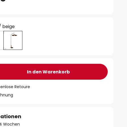
/ beige
In den Warenkorb
tenlose Retoure
chnung
mationen
 - 4 Wochen