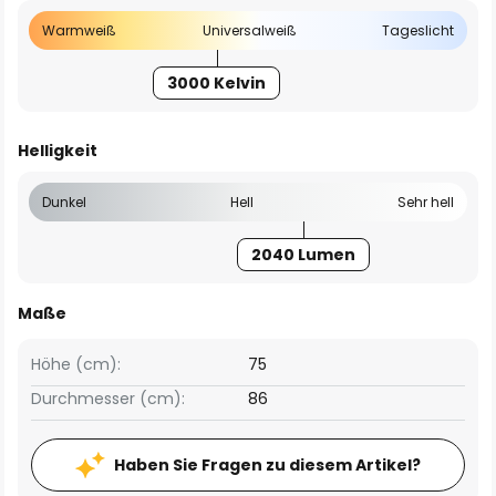
Warmweiß
Universalweiß
Tageslicht
3000 Kelvin
Helligkeit
Dunkel
Hell
Sehr hell
2040 Lumen
Maße
Höhe (cm):
75
Durchmesser (cm):
86
Haben Sie Fragen zu diesem Artikel?