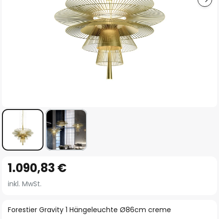
Zum
1.090,83 €
Anfang
der
inkl. MwSt.
Bildgalerie
springen
Forestier Gravity 1 Hängeleuchte Ø86cm creme