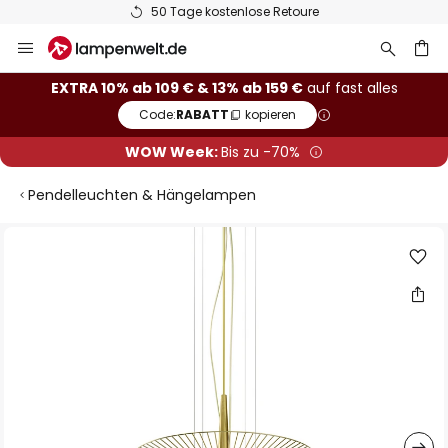
50 Tage kostenlose Retoure
Zum
Inhalt
springen
he
EXTRA 10% ab 109 € & 13% ab 159 €
auf fast alles
Code:
RABATT
kopieren
WOW Week:
Bis zu -70%
Pendelleuchten & Hängelampen
Zum
Ende
der
Bildgalerie
springen