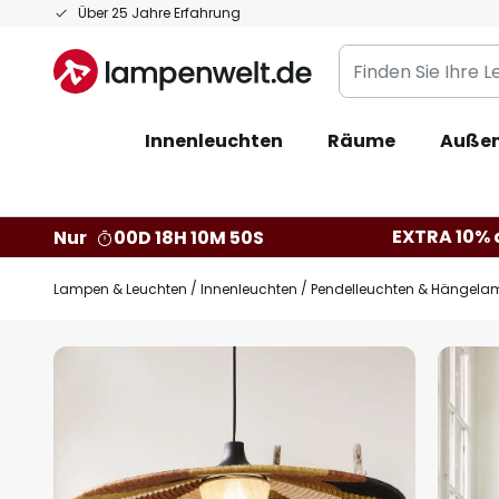
Zum
Über 25 Jahre Erfahrung
Inhalt
Finden
springen
Sie
Ihre
Innenleuchten
Räume
Außen
Leuchte...
EXTRA 10% a
Nur
00D 18H 10M 49S
Lampen & Leuchten
Innenleuchten
Pendelleuchten & Hängela
Zum
Ende
der
Bildgalerie
springen