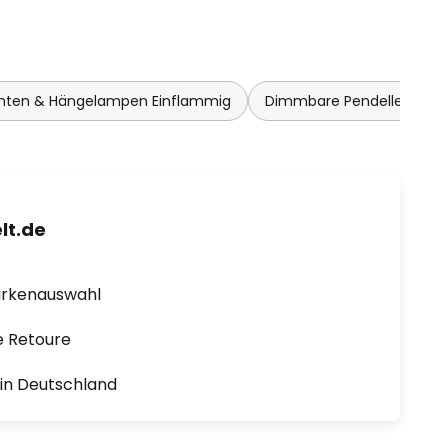
hten & Hängelampen Einflammig
Dimmbare Pendelleuchte
lt.de
arkenauswahl
e Retoure
1 in Deutschland