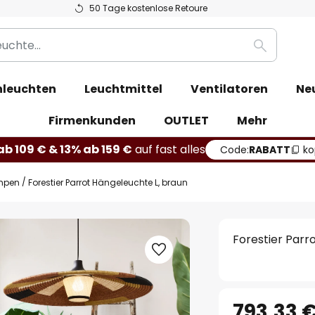
50 Tage kostenlose Retoure
Suche
leuchten
Leuchtmittel
Ventilatoren
Ne
Firmenkunden
OUTLET
Mehr
b 109 € & 13% ab 159 €
auf fast alles
Code:
RABATT
ko
mpen
Forestier Parrot Hängeleuchte L, braun
Forestier Parr
793,33 