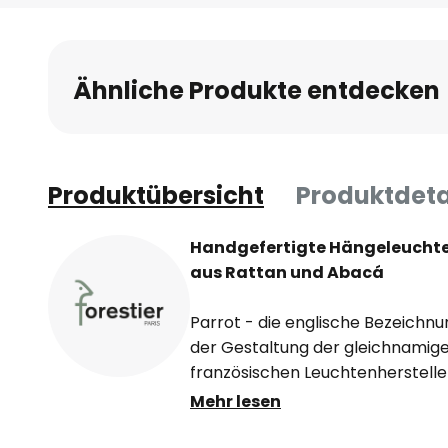
Anfang
der
Bildgalerie
Ähnliche Produkte entdecken
springen
Produktübersicht
Produktdeta
Handgefertigte Hängeleuchte 
aus Rattan und Abacá
Parrot - die englische Bezeichnun
der Gestaltung der gleichnamig
französischen Leuchtenhersteller
Pendelleuchte fällt insbesondere 
Mehr lesen
gestalteten Schirm ins Auge, der
Abacá hergestellt wurde und in 