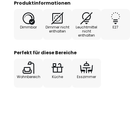
Produktinformationen
Farben gehalten ist. Die Abhäng
Textilkabel, während der Baldach
Beide Elemente wurden in neutra
Dimmbar
Dimmer nicht
Leuchtmittel
E27
Innenseite des Schirms befindet
enthalten
nicht
enthalten
Leuchtmittelfassung, die von ein
Das Licht wird dadurch blendfre
Perfekt für diese Bereiche
Für die Gestaltung der Leuchten-K
Produktdesignerin Jette Scheib ve
der Vielfalt und dem kulturellen 
Wohnbereich
Küche
Esszimmer
Körben inspirieren und unterstre
und ausdrucksstarke Facette der