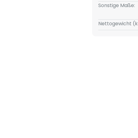
Sonstige Maße:
ung besteht aus einem
in aus Metall gefertigt wurde.
lem Schwarz gestaltet. An der
Nettogewicht (k
 sich zudem die
em Diffusor umschlossen ist.
i an die Umgebung abgestrahlt.
ollektion Parrot ist die
rantwortlich. Sie ließ sich von
Einfluss in der Gestaltung von
icht mit Parrot die farbenfrohe
 Korbkultur.