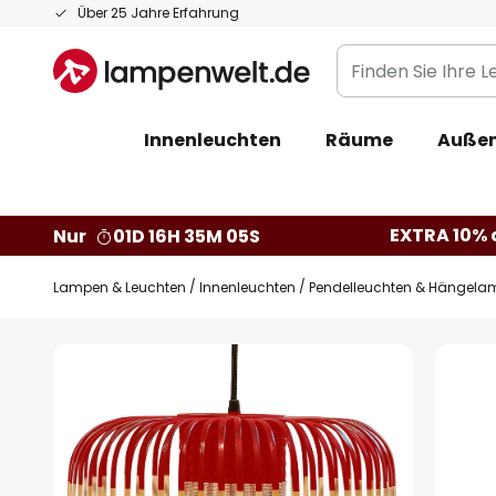
Zum
Über 25 Jahre Erfahrung
Inhalt
Finden
springen
Sie
Ihre
Innenleuchten
Räume
Außen
Leuchte...
EXTRA 10% a
Nur
01D 16H 35M 04S
Lampen & Leuchten
Innenleuchten
Pendelleuchten & Hängela
Zum
Ende
der
Bildgalerie
springen