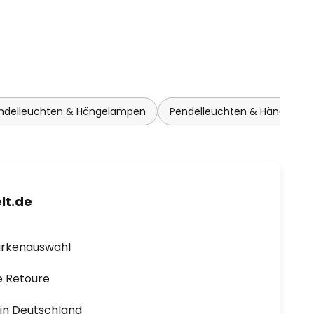
endelleuchten & Hängelampen
Pendelleuchten & Hängelam
lt.de
arkenauswahl
e Retoure
1 in Deutschland