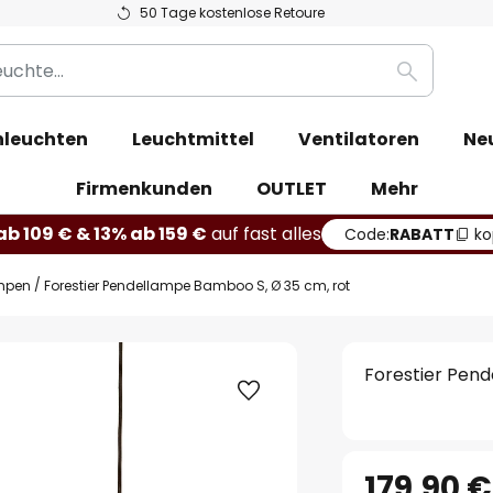
50 Tage kostenlose Retoure
Suche
leuchten
Leuchtmittel
Ventilatoren
Ne
Firmenkunden
OUTLET
Mehr
b 109 € & 13% ab 159 €
auf fast alles
Code:
RABATT
ko
mpen
Forestier Pendellampe Bamboo S, Ø 35 cm, rot
Forestier Pen
179,90 €