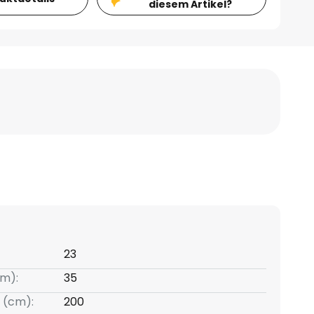
diesem Artikel?
23
m):
35
 (cm):
200