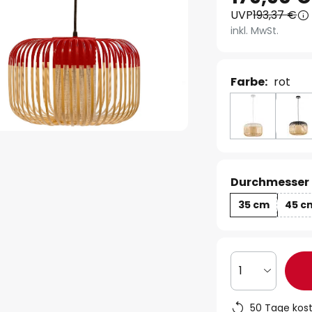
UVP
193,37 €
inkl. MwSt.
Farbe:
rot
Durchmesser 
35 cm
45 c
1
50 Tage kos