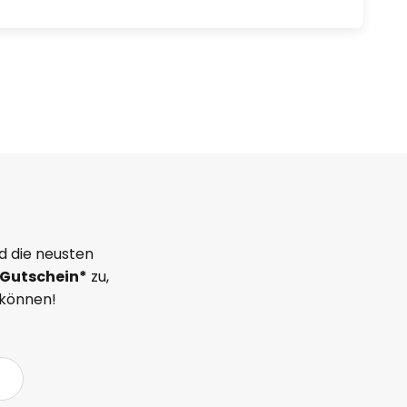
d die neusten
Gutschein*
zu,
 können!