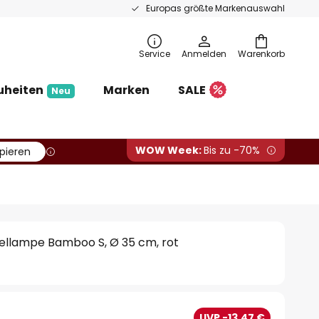
Europas größte Markenauswahl
Service
Anmelden
Warenkorb
uheiten
Marken
SALE
Neu
WOW Week:
Bis zu -70%
pieren
dellampe Bamboo S, Ø 35 cm, rot
UVP -13,47 €