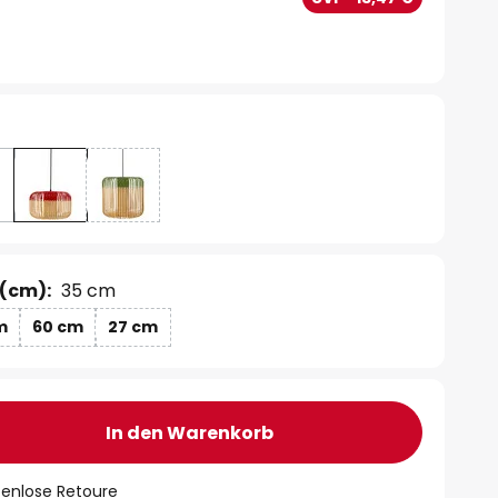
(cm):
35 cm
m
60 cm
27 cm
In den Warenkorb
tenlose Retoure