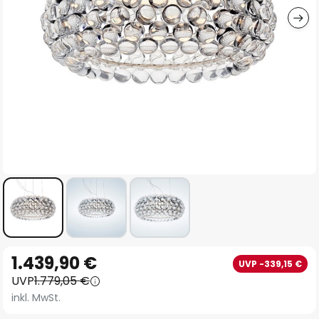
Zum
1.439,90 €
UVP -339,15 €
Anfang
UVP
1.779,05 €
der
inkl. MwSt.
Bildgalerie