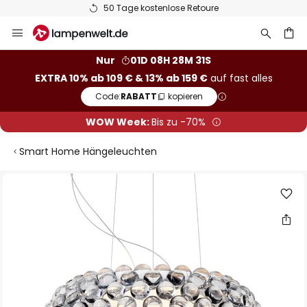
50 Tage kostenlose Retoure
Zum
Inhalt
springen
he
Nur
01D 08H 28M 30S
EXTRA 10% ab 109 € & 13% ab 159 €
auf fast alles
Code:
RABATT
kopieren
WOW Week:
Bis zu -70%
Smart Home Hängeleuchten
Zum
Ende
der
Bildgalerie
springen