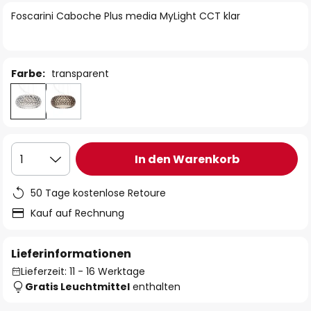
springen
Foscarini Caboche Plus media MyLight CCT klar
Farbe:
transparent
In den Warenkorb
1
50 Tage kostenlose Retoure
Kauf auf Rechnung
Lieferinformationen
Lieferzeit: 11 - 16 Werktage
Gratis Leuchtmittel
enthalten