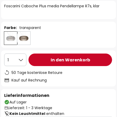
springen
Foscarini Caboche Plus media Pendellampe R7s, klar
Farbe:
transparent
In den Warenkorb
1
50 Tage kostenlose Retoure
Kauf auf Rechnung
Lieferinformationen
Auf Lager
Lieferzeit: 1 - 3 Werktage
Kein Leuchtmittel
enthalten