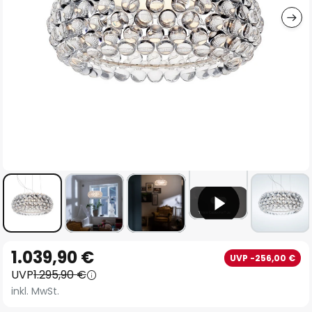
Zum
1.039,90 €
UVP -256,00 €
Anfang
UVP
1.295,90 €
der
inkl. MwSt.
Bildgalerie