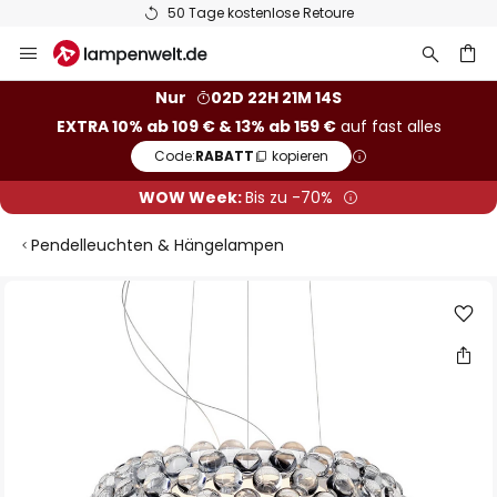
50 Tage kostenlose Retoure
Zum
Inhalt
springen
he
Nur
02D 22H 21M 14S
EXTRA 10% ab 109 € & 13% ab 159 €
auf fast alles
Code:
RABATT
kopieren
WOW Week:
Bis zu -70%
Pendelleuchten & Hängelampen
Zum
Ende
der
Bildgalerie
springen