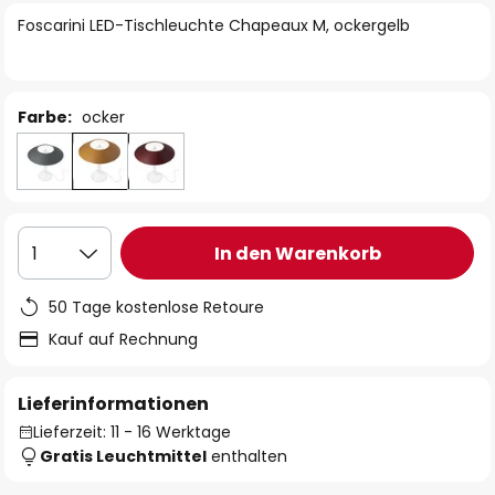
springen
Foscarini LED-Tischleuchte Chapeaux M, ockergelb
Farbe:
ocker
In den Warenkorb
1
50 Tage kostenlose Retoure
Kauf auf Rechnung
Lieferinformationen
Lieferzeit: 11 - 16 Werktage
Gratis Leuchtmittel
enthalten