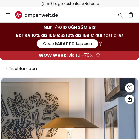
50 Tage kostenlose Retoure
Zum
Inhalt
springen
he
Nur
01D 06H 23M 51S
EXTRA 10% ab 109 € & 13% ab 159 €
auf fast alles
Code:
RABATT
kopieren
WOW Week:
Bis zu -70%
Tischlampen
Zum
Ende
der
Bildgalerie
springen