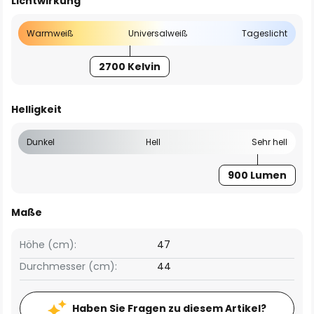
Lichtwirkung
Warmweiß
Universalweiß
Tageslicht
2700 Kelvin
Helligkeit
Dunkel
Hell
Sehr hell
900 Lumen
Maße
Höhe (cm):
47
Durchmesser (cm):
44
Haben Sie Fragen zu diesem Artikel?