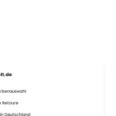
lt.de
arkenauswahl
e Retoure
1 in Deutschland