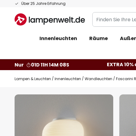
Zum
Über 25 Jahre Erfahrung
Inhalt
Finden
springen
Sie
Ihre
Innenleuchten
Räume
Außen
Leuchte...
EXTRA 10% a
Nur
01D 11H 14M 07S
Lampen & Leuchten
Innenleuchten
Wandleuchten
Foscarini 
Zum
Ende
der
Bildgalerie
springen