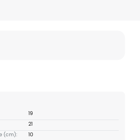
19
21
e (cm):
10