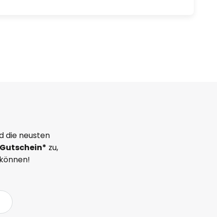
d die neusten
Gutschein*
zu,
 können!