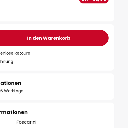
In den Warenkorb
tenlose Retoure
chnung
mationen
- 16 Werktage
ormationen
Foscarini