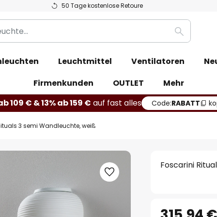
50 Tage kostenlose Retoure
Suche
leuchten
Leuchtmittel
Ventilatoren
Ne
Firmenkunden
OUTLET
Mehr
b 109 € & 13% ab 159 €
auf fast alles
Code:
RABATT
ko
Rituals 3 semi Wandleuchte, weiß
Foscarini Ritu
315,94 