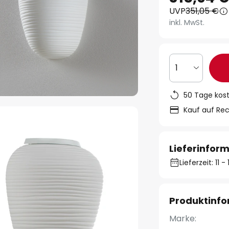
UVP
351,05 €
inkl. MwSt.
1
50 Tage kos
Kauf auf Re
Lieferinfor
Lieferzeit: 11 
Produktinf
Marke: