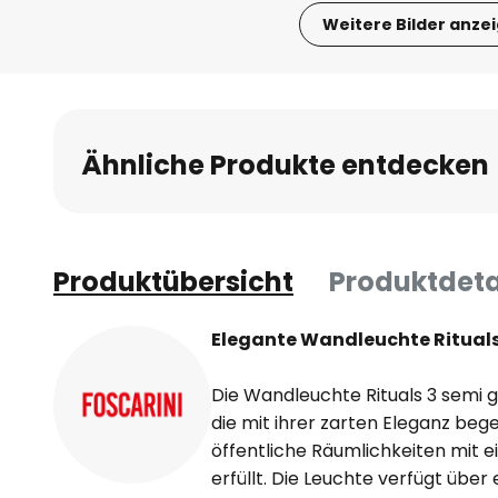
Weitere Bilder anze
Zum
Anfang
der
Bildgalerie
Ähnliche Produkte entdecken
springen
Produktübersicht
Produktdeta
Elegante Wandleuchte Rituals 
Die Wandleuchte Rituals 3 semi g
die mit ihrer zarten Eleganz bege
öffentliche Räumlichkeiten mit
erfüllt. Die Leuchte verfügt über