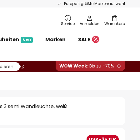
Europas größte Markenauswahl
Service
Anmelden
Warenkorb
uheiten
Marken
SALE
Neu
WOW Week:
Bis zu -70%
pieren
als 3 semi Wandleuchte, weiß
€
UVP -35,11 €