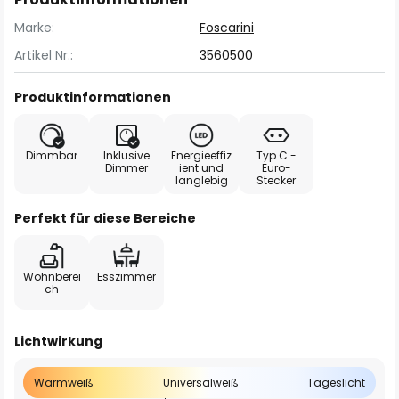
Marke:
Foscarini
Artikel Nr.:
3560500
Produktinformationen
Dimmbar
Inklusive
Energieeffiz
Typ C -
Dimmer
ient und
Euro-
langlebig
Stecker
Perfekt für diese Bereiche
Wohnberei
Esszimmer
ch
Lichtwirkung
Warmweiß
Universalweiß
Tageslicht