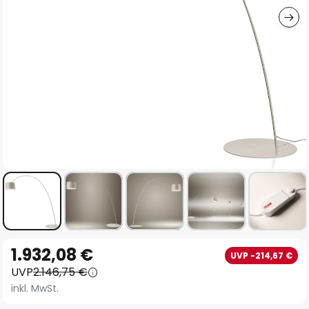
Zum
1.932,08 €
UVP -214,67 €
Anfang
UVP
2.146,75 €
der
inkl. MwSt.
Bildgalerie