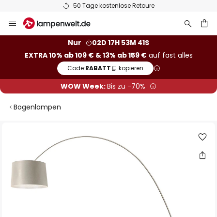
50 Tage kostenlose Retoure
Zum
Inhalt
springen
he
Nur
02D 17H 53M 40S
EXTRA 10% ab 109 € & 13% ab 159 €
auf fast alles
Code:
RABATT
kopieren
WOW Week:
Bis zu -70%
Bogenlampen
Zum
Ende
der
Bildgalerie
springen