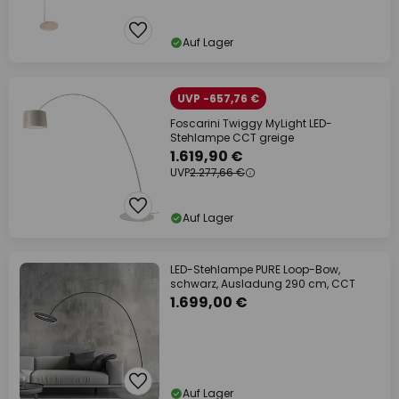
Auf Lager
UVP -657,76 €
Foscarini Twiggy MyLight LED-
Stehlampe CCT greige
1.619,90 €
UVP
2.277,66 €
Auf Lager
LED-Stehlampe PURE Loop-Bow,
schwarz, Ausladung 290 cm, CCT
1.699,00 €
Auf Lager