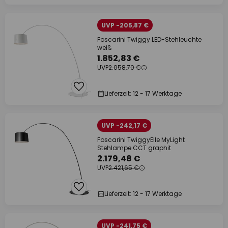
UVP -205,87 €
Foscarini Twiggy LED-Stehleuchte
weiß
1.852,83 €
UVP
2.058,70 €
Lieferzeit: 12 - 17 Werktage
UVP -242,17 €
Foscarini TwiggyElle MyLight
Stehlampe CCT graphit
2.179,48 €
UVP
2.421,65 €
Lieferzeit: 12 - 17 Werktage
UVP -241,75 €