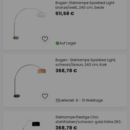
Bogen-Stehlampe Sparkled Light
bronze/weiß, 240 cm, Seide
511,58 €
Auf Lager
Bogen- Stehlampe Sparkled Light,
schwarz/braun, 240 cm, Kork
368,78 €
Lieferzeit: 9 - 13 Werktage
Stehlampe Prestige Chic
stahlfarben/schwarz-gold Höhe 250
cm
368,78 €