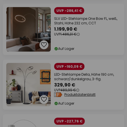
UVP -286,41 €
SLV LED-Stehlampe One Bow FL, weiß,
Stahl, Höhe 232 cm, CCT
1.199,90 €
UVP
1.486,31 €
Auf Lager
UVP -160,09 €
LED-Stehlampe Della, Höhe 190 cm,
schwarz/dunkelgrau, 3-flg.
329,90 €
UVP
489,99 €
Produktdatenblatt
Auf Lager
UVP -227,76 €