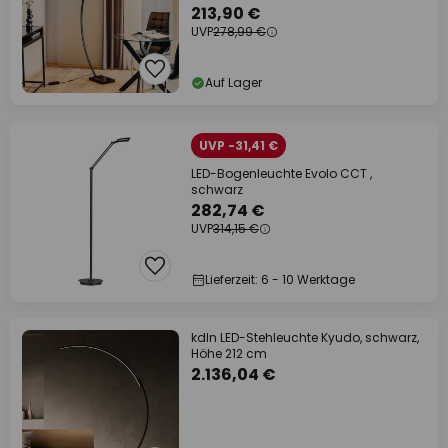
213,90 €
UVP
278,99 €
Auf Lager
UVP -31,41 €
LED-Bogenleuchte Evolo CCT ,
schwarz
282,74 €
UVP
314,15 €
Lieferzeit: 6 - 10 Werktage
kdln LED-Stehleuchte Kyudo, schwarz,
Höhe 212 cm
2.136,04 €