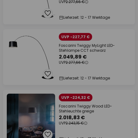
UVP
2.277,66 €
Lieferzeit: 12 - 17 Werktage
UVP -227,77 €
Foscarini Twiggy MyLight LED-
Stehlampe CCT schwarz
2.049,89 €
UVP
2.277,66 €
Lieferzeit: 12 - 17 Werktage
UVP -224,32 €
Foscarini Twiggy Wood LED-
Stehleuchte greige
2.018,83 €
UVP
2.243,15 €