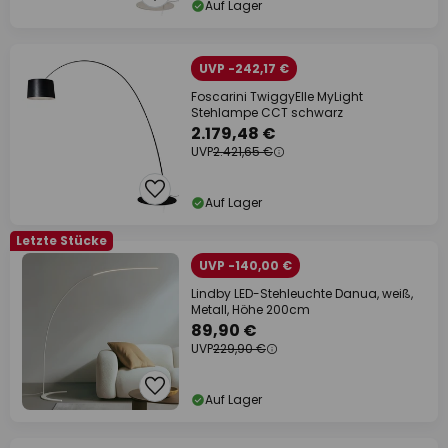
Auf Lager
UVP -242,17 €
Foscarini TwiggyElle MyLight
Stehlampe CCT schwarz
2.179,48 €
UVP
2.421,65 €
Auf Lager
Letzte Stücke
UVP -140,00 €
Lindby LED-Stehleuchte Danua, weiß,
Metall, Höhe 200cm
89,90 €
UVP
229,90 €
Auf Lager