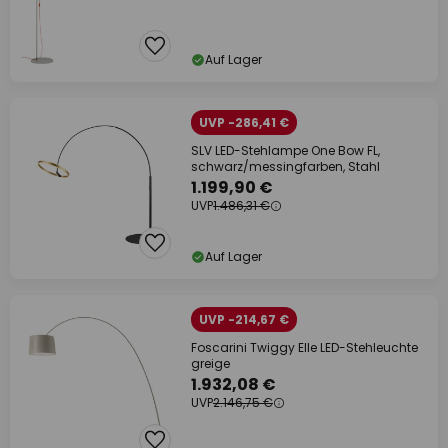
Auf Lager
UVP -286,41 €
SLV LED-Stehlampe One Bow FL,
schwarz/messingfarben, Stahl
1.199,90 €
UVP
1.486,31 €
Auf Lager
UVP -214,67 €
Foscarini Twiggy Elle LED-Stehleuchte
greige
1.932,08 €
UVP
2.146,75 €