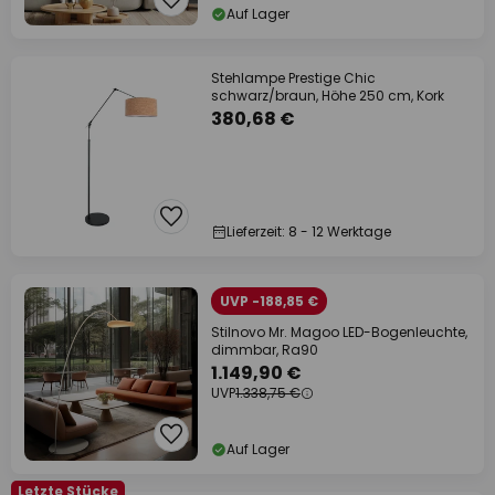
Auf Lager
Stehlampe Prestige Chic
schwarz/braun, Höhe 250 cm, Kork
380,68 €
Lieferzeit: 8 - 12 Werktage
UVP -188,85 €
Stilnovo Mr. Magoo LED-Bogenleuchte,
dimmbar, Ra90
1.149,90 €
UVP
1.338,75 €
Auf Lager
Letzte Stücke