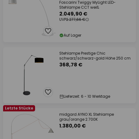
Foscarini Twiggy MyLight LED-
Stehlampe CCT weiß
2.049,90 €
UVP
2.277,66 €
Auf Lager
Stehlampe Prestige Chic
schwarz/schwarz-gold Höhe 250 cm
368,78 €
Lieferzeit: 6 - 10 Werktage
Letzte Stücke
midgard AYNO XL Stehlampe
grau/orange 2.700K
1.380,00 €