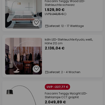
Foscarini Twiggy Wood LED-
Stehleuchte schwarz
1.529,90 €
UVP
2.243,15 €
Lieferzeit: 12 - 17 Werktage
kdln LED-Stehleuchte Kyudo, weiß,
Höhe 212 cm
2.136,04 €
Lieferzeit: 2 - 4 Wochen
UVP -227,77 €
Foscarini Twiggy MyLight LED-
Stehlampe CCT graphit
2.049,89 €