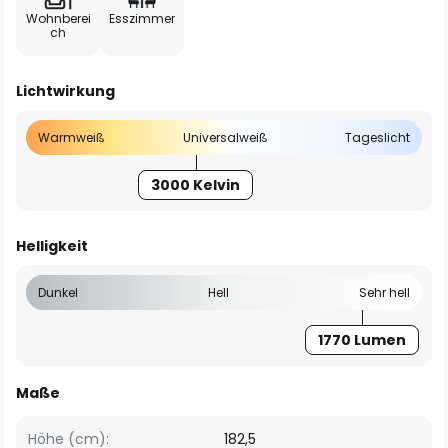
Wohnberei
Esszimmer
ch
Lichtwirkung
Warmweiß
Universalweiß
Tageslicht
3000 Kelvin
Helligkeit
Dunkel
Hell
Sehr hell
1770 Lumen
Maße
Höhe (cm):
182,5