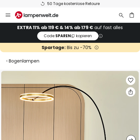
50 Tage kostenlose Retoure
Zum
Inhalt
springen
he
EXTRA 11% ab 119 € & 14% ab 179 €
auf fast alles
Code:
SPAREN
kopieren
Spartage:
Bis zu -70%
Bogenlampen
Zum
Ende
der
Bildgalerie
springen