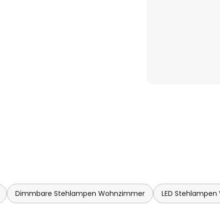
nnte Nächte oder als
Ein besonderes Merkmal an der
Bogenleuchte als auch als
ann. Vor der Montage lässt
edene Höhen einstellen.
Dimmbare Stehlampen Wohnzimmer
LED Stehlampen