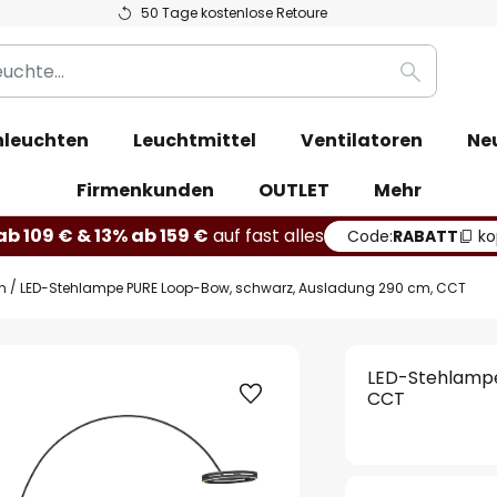
50 Tage kostenlose Retoure
Suche
leuchten
Leuchtmittel
Ventilatoren
Ne
Firmenkunden
OUTLET
Mehr
b 109 € & 13% ab 159 €
auf fast alles
Code:
RABATT
ko
n
LED-Stehlampe PURE Loop-Bow, schwarz, Ausladung 290 cm, CCT
LED-Stehlampe
CCT