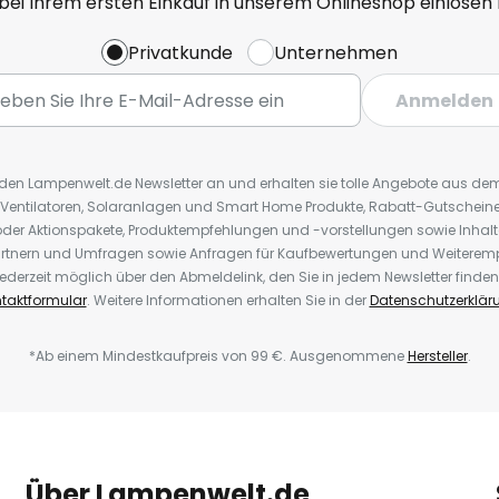
 bei Ihrem ersten Einkauf in unserem Onlineshop einlösen
Privatkunde
Unternehmen
Anmelden
r den Lampenwelt.de Newsletter an und erhalten sie tolle Angebote aus d
 Ventilatoren, Solaranlagen und Smart Home Produkte, Rabatt-Gutscheine,
der Aktionspakete, Produktempfehlungen und -vorstellungen sowie Inhal
rtnern und Umfragen sowie Anfragen für Kaufbewertungen und Weiteremp
ederzeit möglich über den Abmeldelink, den Sie in jedem Newsletter finden
taktformular
. Weitere Informationen erhalten Sie in der
Datenschutzerklär
*Ab einem Mindestkaufpreis von 99 €. Ausgenommene
Hersteller
.
Über Lampenwelt.de