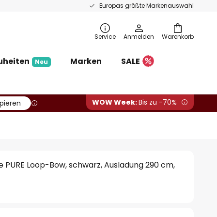
Europas größte Markenauswahl
Service
Anmelden
Warenkorb
uheiten
Marken
SALE
Neu
WOW Week:
Bis zu -70%
pieren
 PURE Loop-Bow, schwarz, Ausladung 290 cm,