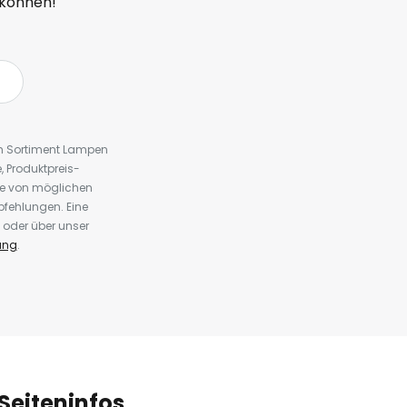
 können!
em Sortiment Lampen
 Produktpreis-
te von möglichen
fehlungen. Eine
 oder über unser
ung
.
Seiteninfos