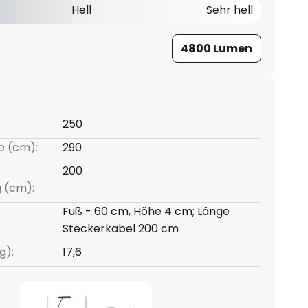
Hell
Sehr hell
4800 Lumen
250
e (cm):
290
200
g (cm):
Fuß - 60 cm, Höhe 4 cm; Länge
Steckerkabel 200 cm
g):
17,6