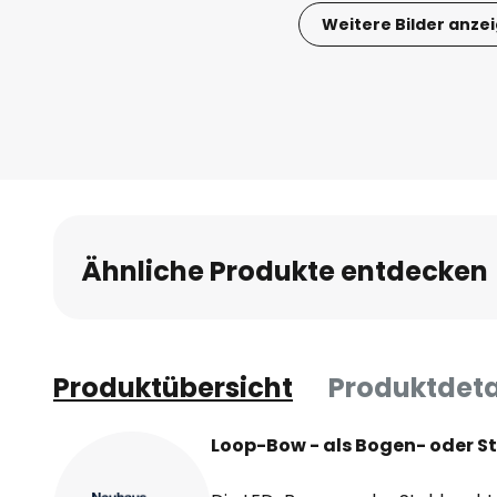
Weitere Bilder anze
Zum
Anfang
der
Bildgalerie
springen
Ähnliche Produkte entdecken
Produktübersicht
Produktdeta
Loop-Bow - als Bogen- oder S