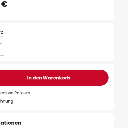
 €
rz
In den Warenkorb
tenlose Retoure
chnung
mationen