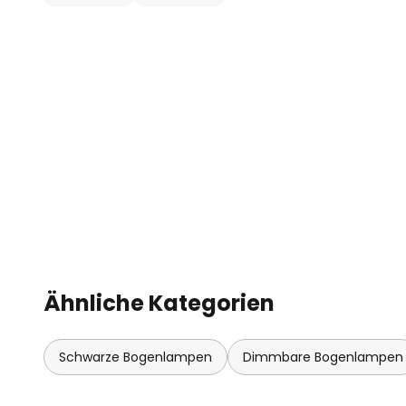
Abendstunden - ideal für entspa
Orientierungshilfe im Dunkeln. 
Leuchte ist, dass sie sowohl als 
Stehleuchte verwendet werden k
sich die Leuchte auf drei verschi
Ähnliche Kategorien
Schwarze Bogenlampen
Dimmbare Bogenlampen