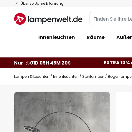
Zum
Über 25 Jahre Erfahrung
Inhalt
Finden
springen
Sie
Ihre
Innenleuchten
Räume
Außen
Leuchte...
EXTRA 10% a
Nur
01D 05H 45M 19S
Lampen & Leuchten
Innenleuchten
Stehlampen
Bogenlampe
Zum
Ende
der
Bildgalerie
springen