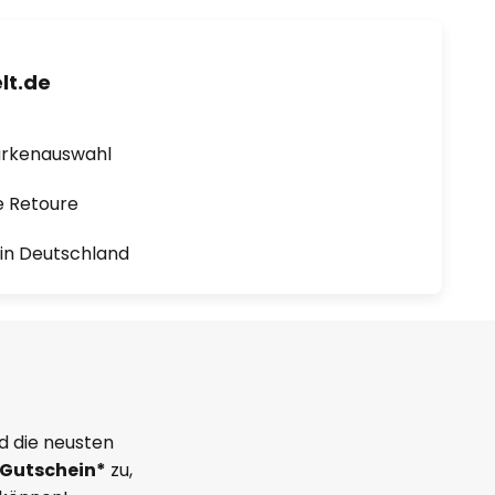
lt.de
arkenauswahl
e Retoure
1 in Deutschland
d die neusten
Gutschein*
zu,