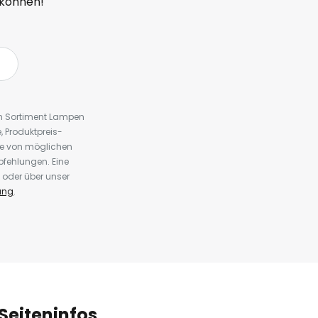
 können!
em Sortiment Lampen
 Produktpreis-
te von möglichen
fehlungen. Eine
 oder über unser
ung
.
Seiteninfos