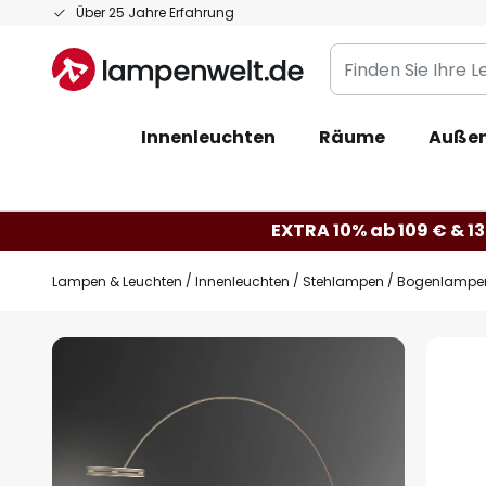
Zum
Über 25 Jahre Erfahrung
Inhalt
Finden
springen
Sie
Ihre
Innenleuchten
Räume
Außen
Leuchte...
EXTRA 10% ab 109 € & 13
Lampen & Leuchten
Innenleuchten
Stehlampen
Bogenlampe
Zum
Ende
der
Bildgalerie
springen