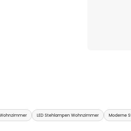
nnte Nächte oder als
Ein besonderes Merkmal an der
Bogenleuchte als auch als
ann. Vor der Montage lässt
edene Höhen einstellen.
 Wohnzimmer
LED Stehlampen Wohnzimmer
Moderne 