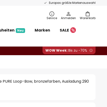
Europas größte Markenauswahl
Service
Anmelden
Warenkorb
uheiten
Marken
SALE
Neu
WOW Week:
Bis zu -70%
 PURE Loop-Bow, bronzefarben, Ausladung 290