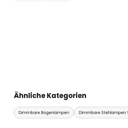
Abendstunden - ideal für entspa
Orientierungshilfe im Dunkeln. 
Leuchte ist, dass sie sowohl als 
Stehleuchte verwendet werden k
sich die Leuchte auf drei verschi
Ähnliche Kategorien
Dimmbare Bogenlampen
Dimmbare Stehlampen