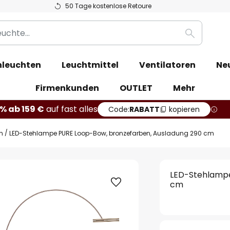
50 Tage kostenlose Retoure
Suche
leuchten
Leuchtmittel
Ventilatoren
Ne
Firmenkunden
OUTLET
Mehr
% ab 159 €
auf fast alles
Code:
RABATT
kopieren
n
LED-Stehlampe PURE Loop-Bow, bronzefarben, Ausladung 290 cm
LED-Stehlampe
cm