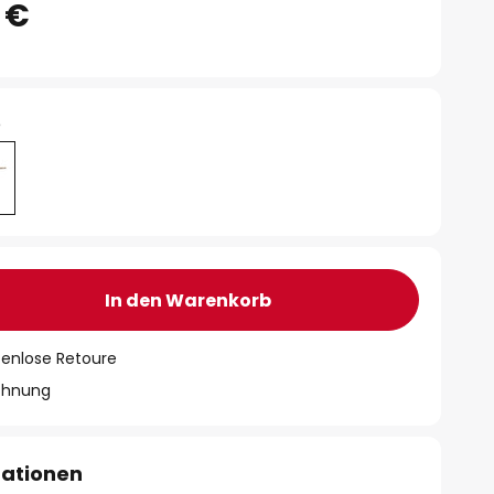
 €
e
In den Warenkorb
tenlose Retoure
chnung
mationen