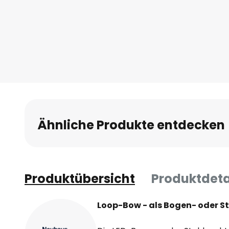
Anfang
der
Bildgalerie
springen
Ähnliche Produkte entdecken
Produktübersicht
Produktdeta
Loop-Bow - als Bogen- oder S