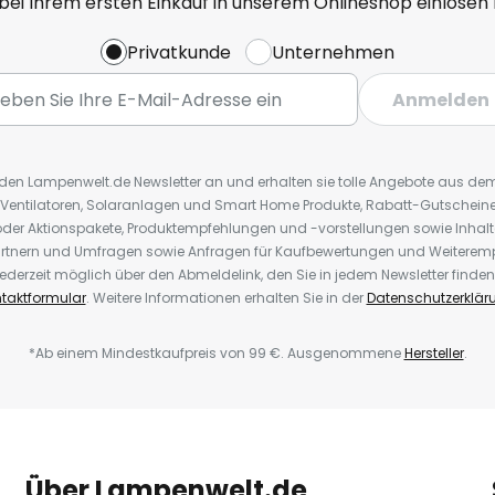
 bei Ihrem ersten Einkauf in unserem Onlineshop einlösen
Privatkunde
Unternehmen
Anmelden
r den Lampenwelt.de Newsletter an und erhalten sie tolle Angebote aus d
 Ventilatoren, Solaranlagen und Smart Home Produkte, Rabatt-Gutscheine,
der Aktionspakete, Produktempfehlungen und -vorstellungen sowie Inhal
rtnern und Umfragen sowie Anfragen für Kaufbewertungen und Weiteremp
ederzeit möglich über den Abmeldelink, den Sie in jedem Newsletter finden
taktformular
. Weitere Informationen erhalten Sie in der
Datenschutzerklär
*Ab einem Mindestkaufpreis von 99 €. Ausgenommene
Hersteller
.
Über Lampenwelt.de