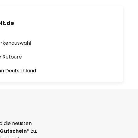
lt.de
arkenauswahl
e Retoure
1 in Deutschland
d die neusten
Gutschein*
zu,