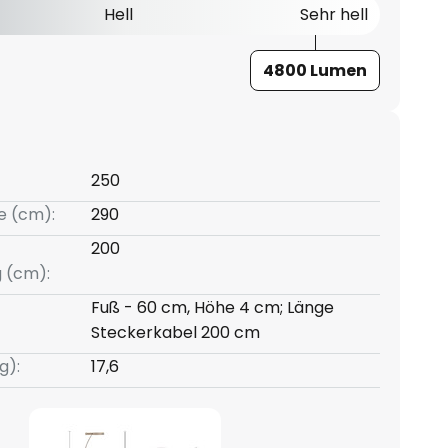
Hell
Sehr hell
4800 Lumen
250
e (cm):
290
200
g (cm):
Fuß - 60 cm, Höhe 4 cm; Länge
Steckerkabel 200 cm
g):
17,6